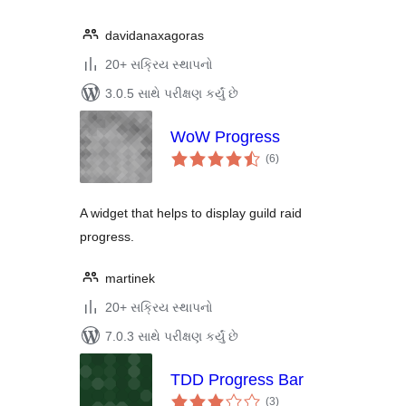
davidanaxagoras
20+ સક્રિય સ્થાપનો
3.0.5 સાથે પરીક્ષણ કર્યું છે
WoW Progress
કુલ
(6
)
રેટિંગ્સ
A widget that helps to display guild raid
progress.
martinek
20+ સક્રિય સ્થાપનો
7.0.3 સાથે પરીક્ષણ કર્યું છે
TDD Progress Bar
કુલ
(3
)