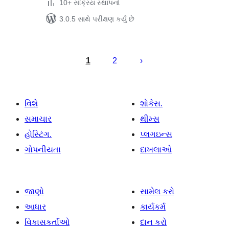
10+ સક્રિય સ્થાપનો
3.0.5 સાથે પરીક્ષણ કર્યું છે
પોસ્ટ
પૃષ્ઠ
1
2
ક્રમાંકન
વિશે
શોકેસ.
સમાચાર
થીમ્સ
હોસ્ટિંગ.
પ્લગઇન્સ
ગોપનીયતા
દાખલાઓ
જાણો
સામેલ કરો
આધાર
કાર્યકર્મ
વિકાસકર્તાઓ
દાન કરો