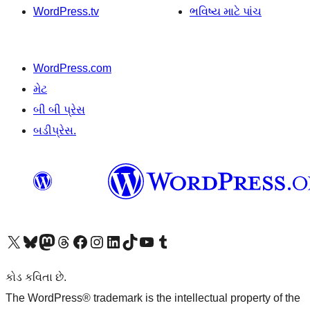
WordPress.tv
ભવિષ્ય માટે પાંચ
WordPress.com
મેટ
બી બી પ્રેસ
બડીપ્રેસ.
અમારા X (અગાઉ ટ્વિટર) એકાઉન્ટની મુલાકાત લો
અમારા Bluesky એકાઉન્ટની મુલાકાત લો
અમારા માસ્ટોડોન એકાઉન્ટની મુલાકાત લો
અમારા Threads એકાઉન્ટની મુલાકાત લો
અમારા ફેસબુક પેજની મુલાકાત લો
અમારા ઇન્સ્ટાગ્રામ એકાઉન્ટની મુલાકાત લો
અમારા LinkedIn એકાઉન્ટની મુલાકાત લો
અમારા TikTok એકાઉન્ટની મુલાકાત લો
અમારી YouTube ચેનલની મુલાકાત લો
અમારા Tumblr એકાઉન્ટની મુલાકાત લો
કોડ કવિતા છે.
The WordPress® trademark is the intellectual property of the