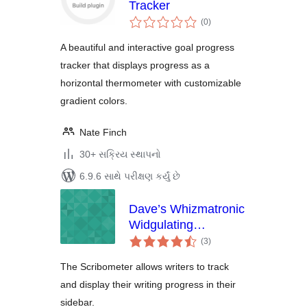
Tracker
કુલ
(0
)
રેટિંગ્સ
A beautiful and interactive goal progress
tracker that displays progress as a
horizontal thermometer with customizable
gradient colors.
Nate Finch
30+ સક્રિય સ્થાપનો
6.9.6 સાથે પરીક્ષણ કર્યું છે
Dave’s Whizmatronic
Widgulating
કુલ
Calibrational
(3
)
રેટિંગ્સ
Scribometer
The Scribometer allows writers to track
and display their writing progress in their
sidebar.