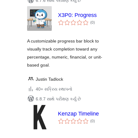
6.7.6 સાથે પરીક્ષણ કર્યું છે
X3P0: Progress
કુલ
(0
)
રેટિંગ્સ
A customizable progress bar block to
visually track completion toward any
percentage, numeric, financial, or unit-
based goal.
Justin Tadlock
40+ સક્રિય સ્થાપનો
6.8.7 સાથે પરીક્ષણ કર્યું છે
Kenzap Timeline
કુલ
(0
)
રેટિંગ્સ