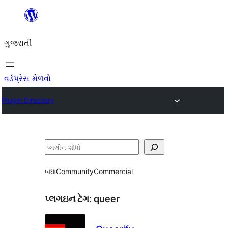
કંટેન્ટ(લખાણ)
પર
ગુજરાતી
જાઓ
વર્ડપ્રેસ મેળવો
Plugin Directory
શોધો
બધા
Community
Commercial
પ્લગઇન ટેગ:
queer