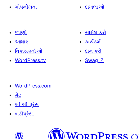
ગોપનીયતા
દાખલાઓ
જાણો
સામેલ કરો
આધાર
કાર્યકર્મ
વિકાસકર્તાઓ
દાન કરો
WordPress.tv
Swag
↗
WordPress.com
મેટ
બી બી પ્રેસ
બડીપ્રેસ.