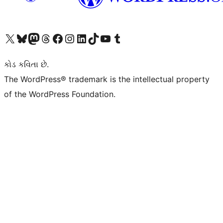
અમારા X (અગાઉ ટ્વિટર) એકાઉન્ટની મુલાકાત લો
અમારા Bluesky એકાઉન્ટની મુલાકાત લો
અમારા માસ્ટોડોન એકાઉન્ટની મુલાકાત લો
અમારા Threads એકાઉન્ટની મુલાકાત લો
અમારા ફેસબુક પેજની મુલાકાત લો
અમારા ઇન્સ્ટાગ્રામ એકાઉન્ટની મુલાકાત લો
અમારા LinkedIn એકાઉન્ટની મુલાકાત લો
અમારા TikTok એકાઉન્ટની મુલાકાત લો
અમારી YouTube ચેનલની મુલાકાત લો
અમારા Tumblr એકાઉન્ટની મુલાકાત લો
કોડ કવિતા છે.
The WordPress® trademark is the intellectual property
of the WordPress Foundation.