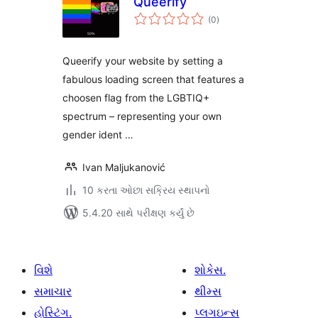
Queerify
કુલ
(0
)
રેટિંગ્સ
Queerify your website by setting a
fabulous loading screen that features a
choosen flag from the LGBTIQ+
spectrum – representing your own
gender ident …
Ivan Maljukanović
10 કરતા ઓછા સક્રિય સ્થાપનો
5.4.20 સાથે પરીક્ષણ કર્યું છે
વિશે
શોકેસ.
સમાચાર
થીમ્સ
હોસ્ટિંગ.
પ્લગઇન્સ