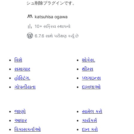
シュ削除プラグインです。
katsuhisa ogawa
10+ સક્રિય સ્થાપનો
6.7.6 સાથે પરીક્ષણ કર્યું છે
વિશે
શોકેસ.
સમાચાર
થીમ્સ
હોસ્ટિંગ.
પ્લગઇન્સ
ગોપનીયતા
દાખલાઓ
જાણો
સામેલ કરો
આધાર
કાર્યકર્મ
વિકાસકર્તાઓ
દાન કરો