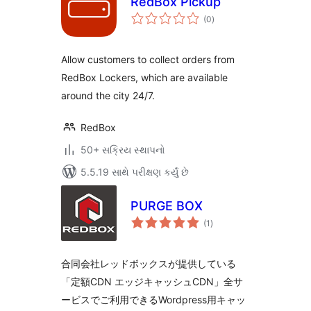
RedBox Pickup
કુલ
(0
)
રેટિંગ્સ
Allow customers to collect orders from
RedBox Lockers, which are available
around the city 24/7.
RedBox
50+ સક્રિય સ્થાપનો
5.5.19 સાથે પરીક્ષણ કર્યું છે
PURGE BOX
કુલ
(1
)
રેટિંગ્સ
合同会社レッドボックスが提供している
「定額CDN エッジキャッシュCDN」全サ
ービスでご利用できるWordpress用キャッ