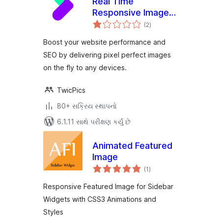
Real Time
Responsive Images
કુલ
Plugin for
(2
)
રેટિંગ્સ
WordPress by
Boost your website performance and
TwicPics
SEO by delivering pixel perfect images
on the fly to any devices.
TwicPics
80+ સક્રિય સ્થાપનો
6.1.11 સાથે પરીક્ષણ કર્યું છે
Animated Featured
Image
કુલ
(1
)
રેટિંગ્સ
Responsive Featured Image for Sidebar
Widgets with CSS3 Animations and
Styles