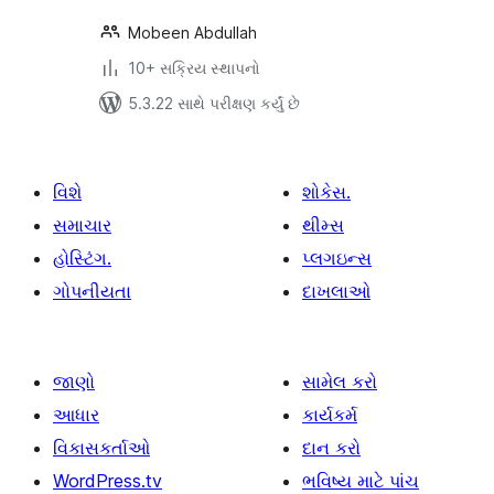
Mobeen Abdullah
10+ સક્રિય સ્થાપનો
5.3.22 સાથે પરીક્ષણ કર્યું છે
વિશે
શોકેસ.
સમાચાર
થીમ્સ
હોસ્ટિંગ.
પ્લગઇન્સ
ગોપનીયતા
દાખલાઓ
જાણો
સામેલ કરો
આધાર
કાર્યકર્મ
વિકાસકર્તાઓ
દાન કરો
WordPress.tv
ભવિષ્ય માટે પાંચ