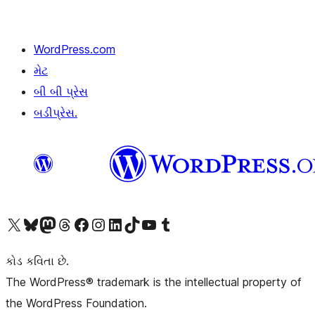
WordPress.com
મેટ
બી બી પ્રેસ
બડીપ્રેસ.
અમારા X (અગાઉ ટ્વિટર) એકાઉન્ટની મુલાકાત લો
અમારા Bluesky એકાઉન્ટની મુલાકાત લો
અમારા માસ્ટોડોન એકાઉન્ટની મુલાકાત લો
અમારા Threads એકાઉન્ટની મુલાકાત લો
અમારા ફેસબુક પેજની મુલાકાત લો
અમારા ઇન્સ્ટાગ્રામ એકાઉન્ટની મુલાકાત લો
અમારા LinkedIn એકાઉન્ટની મુલાકાત લો
અમારા TikTok એકાઉન્ટની મુલાકાત લો
અમારી YouTube ચેનલની મુલાકાત લો
અમારા Tumblr એકાઉન્ટની મુલાકાત લો
કોડ કવિતા છે.
The WordPress® trademark is the intellectual property of
the WordPress Foundation.