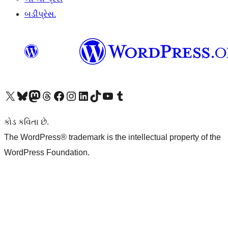
બડીપ્રેસ.
અમારા X (અગાઉ ટ્વિટર) એકાઉન્ટની મુલાકાત લો
અમારા Bluesky એકાઉન્ટની મુલાકાત લો
અમારા માસ્ટોડોન એકાઉન્ટની મુલાકાત લો
અમારા Threads એકાઉન્ટની મુલાકાત લો
અમારા ફેસબુક પેજની મુલાકાત લો
અમારા ઇન્સ્ટાગ્રામ એકાઉન્ટની મુલાકાત લો
અમારા LinkedIn એકાઉન્ટની મુલાકાત લો
અમારા TikTok એકાઉન્ટની મુલાકાત લો
અમારી YouTube ચેનલની મુલાકાત લો
અમારા Tumblr એકાઉન્ટની મુલાકાત લો
કોડ કવિતા છે.
The WordPress® trademark is the intellectual property of the
WordPress Foundation.