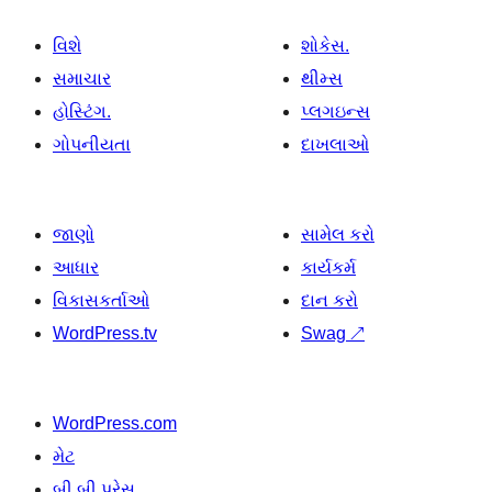
વિશે
શોકેસ.
સમાચાર
થીમ્સ
હોસ્ટિંગ.
પ્લગઇન્સ
ગોપનીયતા
દાખલાઓ
જાણો
સામેલ કરો
આધાર
કાર્યકર્મ
વિકાસકર્તાઓ
દાન કરો
WordPress.tv
Swag
↗
WordPress.com
મેટ
બી બી પ્રેસ