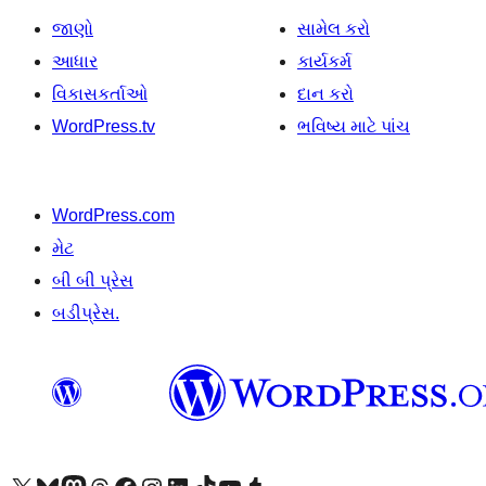
જાણો
સામેલ કરો
આધાર
કાર્યકર્મ
વિકાસકર્તાઓ
દાન કરો
WordPress.tv
ભવિષ્ય માટે પાંચ
WordPress.com
મેટ
બી બી પ્રેસ
બડીપ્રેસ.