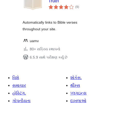
Truth
કુલ
(9
)
રેટિંગ્સ
Automatically links to Bible verses
throughout your site.
uamv
80+ સક્રિય સ્થાપનો
6.5.9 સાથે પરીક્ષણ કર્યું છે
વિશે
શોકેસ.
સમાચાર
થીમ્સ
હોસ્ટિંગ.
પ્લગઇન્સ
ગોપનીયતા
દાખલાઓ