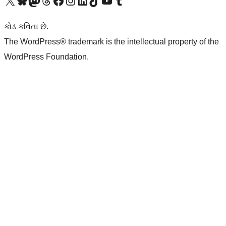
અમારા X (અગાઉ ટ્વિટર) એકાઉન્ટની મુલાકાત લો
અમારા Bluesky એકાઉન્ટની મુલાકાત લો
અમારા માસ્ટોડોન એકાઉન્ટની મુલાકાત લો
અમારા Threads એકાઉન્ટની મુલાકાત લો
અમારા ફેસબુક પેજની મુલાકાત લો
અમારા ઇન્સ્ટાગ્રામ એકાઉન્ટની મુલાકાત લો
અમારા LinkedIn એકાઉન્ટની મુલાકાત લો
અમારા TikTok એકાઉન્ટની મુલાકાત લો
અમારી YouTube ચેનલની મુલાકાત લો
અમારા Tumblr એકાઉન્ટની મુલાકાત લો
કોડ કવિતા છે.
The WordPress® trademark is the intellectual property of the
WordPress Foundation.