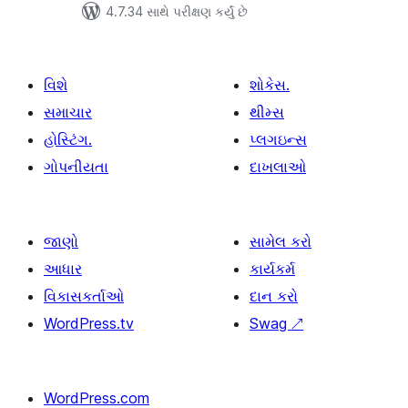
4.7.34 સાથે પરીક્ષણ કર્યું છે
વિશે
શોકેસ.
સમાચાર
થીમ્સ
હોસ્ટિંગ.
પ્લગઇન્સ
ગોપનીયતા
દાખલાઓ
જાણો
સામેલ કરો
આધાર
કાર્યકર્મ
વિકાસકર્તાઓ
દાન કરો
WordPress.tv
Swag
↗
WordPress.com