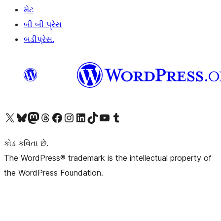
મેટ
બી બી પ્રેસ
બડીપ્રેસ.
અમારા X (અગાઉ ટ્વિટર) એકાઉન્ટની મુલાકાત લો
અમારા Bluesky એકાઉન્ટની મુલાકાત લો
અમારા માસ્ટોડોન એકાઉન્ટની મુલાકાત લો
અમારા Threads એકાઉન્ટની મુલાકાત લો
અમારા ફેસબુક પેજની મુલાકાત લો
અમારા ઇન્સ્ટાગ્રામ એકાઉન્ટની મુલાકાત લો
અમારા LinkedIn એકાઉન્ટની મુલાકાત લો
અમારા TikTok એકાઉન્ટની મુલાકાત લો
અમારી YouTube ચેનલની મુલાકાત લો
અમારા Tumblr એકાઉન્ટની મુલાકાત લો
કોડ કવિતા છે.
The WordPress® trademark is the intellectual property of
the WordPress Foundation.