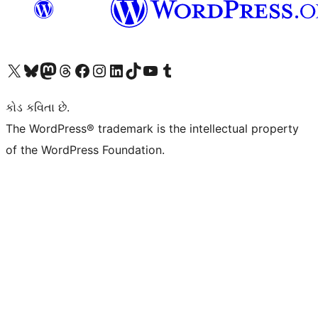
અમારા X (અગાઉ ટ્વિટર) એકાઉન્ટની મુલાકાત લો
અમારા Bluesky એકાઉન્ટની મુલાકાત લો
અમારા માસ્ટોડોન એકાઉન્ટની મુલાકાત લો
અમારા Threads એકાઉન્ટની મુલાકાત લો
અમારા ફેસબુક પેજની મુલાકાત લો
અમારા ઇન્સ્ટાગ્રામ એકાઉન્ટની મુલાકાત લો
અમારા LinkedIn એકાઉન્ટની મુલાકાત લો
અમારા TikTok એકાઉન્ટની મુલાકાત લો
અમારી YouTube ચેનલની મુલાકાત લો
અમારા Tumblr એકાઉન્ટની મુલાકાત લો
કોડ કવિતા છે.
The WordPress® trademark is the intellectual property
of the WordPress Foundation.