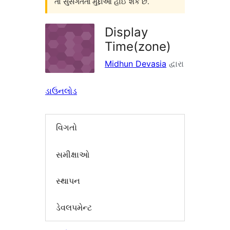
તો સુસંગતતા મુદ્દાઓ હોઈ શકે છે.
Display
Time(zone)
Midhun Devasia
દ્વારા
ડાઉનલોડ
વિગતો
સમીક્ષાઓ
સ્થાપન
ડેવલપમેન્ટ