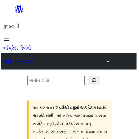
કંટેન્ટ(લખાણ)
પર
ગુજરાતી
જાઓ
વર્ડપ્રેસ મેળવો
Plugin Directory
પ્લગીન
શોધો
આ પલ્ગઇન
2 વર્ષથી વધુમાં અપડેટ કરવામાં
આવ્યો નથી
. એ કદાચ જાળવવામાં અથવા
સપોર્ટેડ નહી હોય. વર્ડપ્રેસ ના વધુ
તાજેતરનાં સંસ્કરણો સાથે ઉપયોગમાં લેવાય