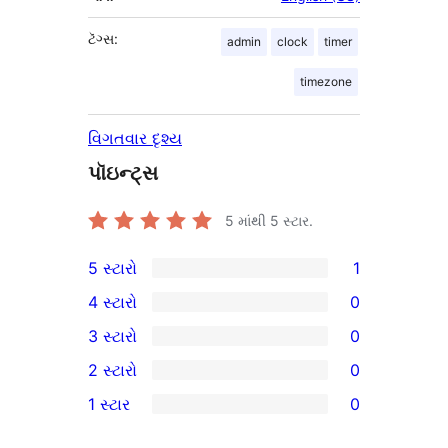
ટૅગ્સ:
admin
clock
timer
timezone
વિગતવાર દૃશ્ય
પૉઇન્ટ્સ
5 માંથી
5
સ્ટાર.
5 સ્ટારો
1
1
4 સ્ટારો
0
5-
0
3 સ્ટારો
0
સ્ટાર
4-
0
2 સ્ટારો
0
સમીક્ષા
સ્ટાર
3-
0
1 સ્ટાર
0
સમીક્ષાઓ
સ્ટાર
2-
0
સમીક્ષાઓ
સ્ટાર
1-