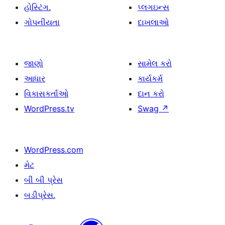
હોસ્ટિંગ.
પ્લગઇન્સ
ગોપનીયતા
દાખલાઓ
જાણો
સામેલ કરો
આધાર
કાર્યકર્મ
વિકાસકર્તાઓ
દાન કરો
WordPress.tv
Swag
↗
WordPress.com
મેટ
બી બી પ્રેસ
બડીપ્રેસ.