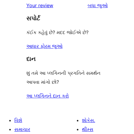
સમીક્ષાઓ
Your review
બધા
જુઓ
સમીક્ષાઓ
સ્ટાર
સપોર્ટ
સમીક્ષાઓ
કંઈક કહેવું છે? મદદ જોઈએ છે?
આધાર ફોરમ જુઓ
દાન
શું તમે આ પ્લગિનની પ્રગતિને સમર્થન
આપવા માંગો છો?
આ પ્લગિનને દાન કરો
વિશે
શોકેસ.
સમાચાર
થીમ્સ