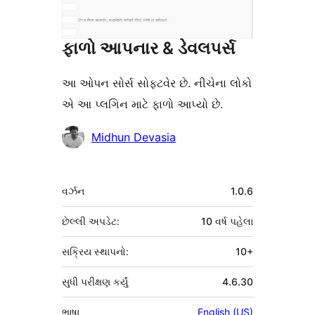
ફાળો આપનાર & ડેવલપર્સ
આ ઓપન સોર્સ સોફ્ટવેર છે. નીચેના લોકો
એ આ પ્લગિન માટે ફાળો આપ્યો છે.
ફાળો
Midhun Devasia
આપનારા
મેટા
વર્ઝન
1.0.6
છેલ્લી અપડેટ:
10 વર્ષ
પહેલા
સક્રિય સ્થાપનો:
10+
સુધી પરીક્ષણ કર્યું
4.6.30
ભાષા
English (US)