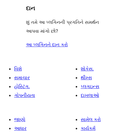
દાન
શું તમે આ પ્લગિનની પ્રગતિને સમર્થન
આપવા માંગો છો?
આ પ્લગિનને દાન કરો
વિશે
શોકેસ.
સમાચાર
થીમ્સ
હોસ્ટિંગ.
પ્લગઇન્સ
ગોપનીયતા
દાખલાઓ
જાણો
સામેલ કરો
આધાર
કાર્યકર્મ