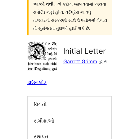
આવ્યો નથી
. એ કદાચ જાળવવામાં અથવા
સપોર્ટેડ નહી હોય. વર્ડપ્રેસ ના વધુ
તાજેતરનાં સંસ્કરણો સાથે ઉપયોગમાં લેવાય
તો સુસંગતતા મુદ્દાઓ હોઈ શકે છે.
Initial Letter
Garrett Grimm
દ્વારા
ડાઉનલોડ
વિગતો
સમીક્ષાઓ
સ્થાપન