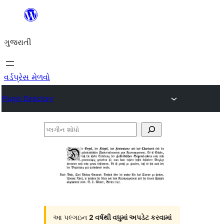
કંટેન્ટ(લખાણ)
પર
ગુજરાતી
જાઓ
વર્ડપ્રેસ મેળવો
Plugin Directory
પ્લગીન
શોધો
આ પલ્ગઇન
2 વર્ષથી વધુમાં અપડેટ કરવામાં