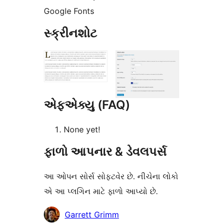
Google Fonts
સ્ક્રીનશોટ
એફએક્યુ (FAQ)
None yet!
ફાળો આપનાર & ડેવલપર્સ
આ ઓપન સોર્સ સોફ્ટવેર છે. નીચેના લોકો
એ આ પ્લગિન માટે ફાળો આપ્યો છે.
ફાળો
Garrett Grimm