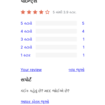
પૉઇન્ટ્સ
5 માંથી
3.9
સ્ટાર.
5 સ્ટારો
5
5
4 સ્ટારો
4
5-
4
3 સ્ટારો
1
સ્ટાર
4-
1
2 સ્ટારો
1
સમીક્ષાઓ
સ્ટાર
3-
1
1 સ્ટાર
1
સમીક્ષાઓ
સ્ટાર
2-
1
સમીક્ષા
સ્ટાર
1-
સમીક્ષાઓ
Your review
બધા
જુઓ
સમીક્ષા
સ્ટાર
સપોર્ટ
સમીક્ષા
કંઈક કહેવું છે? મદદ જોઈએ છે?
આધાર ફોરમ જુઓ