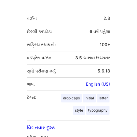
આપનારા
મેટા
વર્ઝન
2.3
છેલ્લી અપડેટ:
6 વર્ષ
પહેલા
સક્રિય સ્થાપનો:
100+
વર્ડપ્રેસ વર્ઝન
3.5 અથવા ઉચ્ચતર
સુધી પરીક્ષણ કર્યું
5.6.18
ભાષા
English (US)
ટૅગ્સ:
drop caps
initial
letter
style
typography
વિગતવાર દૃશ્ય