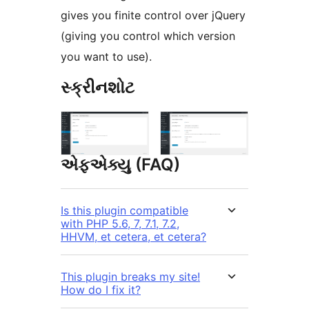
gives you finite control over jQuery
(giving you control which version
you want to use).
સ્ક્રીનશોટ
એફએક્યુ (FAQ)
Is this plugin compatible
with PHP 5.6, 7, 7.1, 7.2,
HHVM, et cetera, et cetera?
This plugin breaks my site!
How do I fix it?