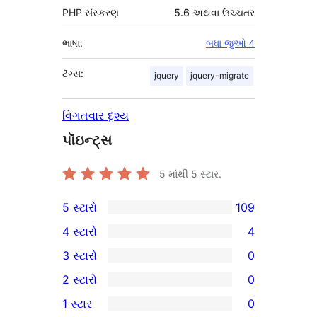
PHP સંસ્કરણ
5.6 અથવા ઉચ્ચતર
ભાષા:
બધા જુઓ 4
ટૅગ્સ:
jquery
jquery-migrate
વિગતવાર દૃશ્ય
પૉઇન્ટ્સ
5 માંથી
5
સ્ટાર.
5 સ્ટારો
109
109
4 સ્ટારો
4
5-
4
3 સ્ટારો
0
સ્ટાર
4-
0
2 સ્ટારો
0
સમીક્ષાઓ
સ્ટાર
3-
0
1 સ્ટાર
0
સમીક્ષાઓ
સ્ટાર
2-
0