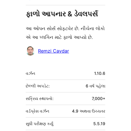
ફાળો આપનાર & ડેવલપર્સ
આ ઓપન સોર્સ સોફ્ટવેર છે. નીચેના લોકો
એ આ પ્લગિન માટે ફાળો આપ્યો છે.
ફાળો
Remzi Cavdar
આપનારા
મેટા
વર્ઝન
1.10.6
છેલ્લી અપડેટ:
6 વર્ષ
પહેલા
સક્રિય સ્થાપનો:
7,000+
વર્ડપ્રેસ વર્ઝન
4.9 અથવા ઉચ્ચતર
સુધી પરીક્ષણ કર્યું
5.5.19