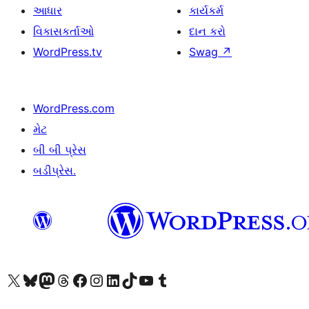
આધાર
કાર્યકર્મ
વિકાસકર્તાઓ
દાન કરો
WordPress.tv
Swag
↗
WordPress.com
મેટ
બી બી પ્રેસ
બડીપ્રેસ.
અમારા X (અગાઉ ટ્વિટર) એકાઉન્ટની મુલાકાત લો
અમારા Bluesky એકાઉન્ટની મુલાકાત લો
અમારા માસ્ટોડોન એકાઉન્ટની મુલાકાત લો
અમારા Threads એકાઉન્ટની મુલાકાત લો
અમારા ફેસબુક પેજની મુલાકાત લો
અમારા ઇન્સ્ટાગ્રામ એકાઉન્ટની મુલાકાત લો
અમારા LinkedIn એકાઉન્ટની મુલાકાત લો
અમારા TikTok એકાઉન્ટની મુલાકાત લો
અમારી YouTube ચેનલની મુલાકાત લો
અમારા Tumblr એકાઉન્ટની મુલાકાત લો