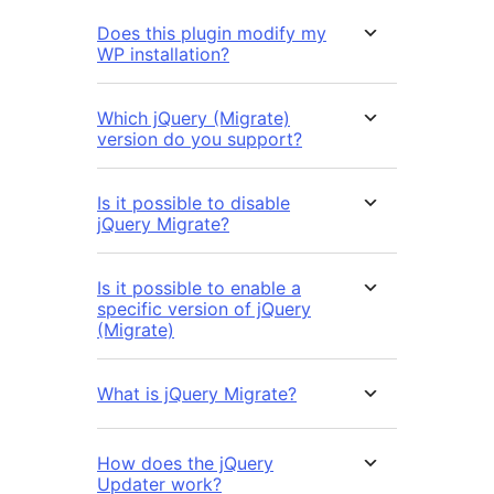
Does this plugin modify my
WP installation?
Which jQuery (Migrate)
version do you support?
Is it possible to disable
jQuery Migrate?
Is it possible to enable a
specific version of jQuery
(Migrate)
What is jQuery Migrate?
How does the jQuery
Updater work?