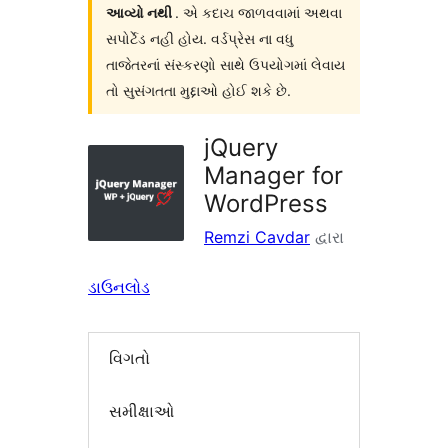
આવ્યો નથી
. એ કદાચ જાળવવામાં અથવા
સપોર્ટેડ નહી હોય. વર્ડપ્રેસ ના વધુ
તાજેતરનાં સંસ્કરણો સાથે ઉપયોગમાં લેવાય
તો સુસંગતતા મુદ્દાઓ હોઈ શકે છે.
jQuery
Manager for
WordPress
Remzi Cavdar
દ્વારા
ડાઉનલોડ
વિગતો
સમીક્ષાઓ