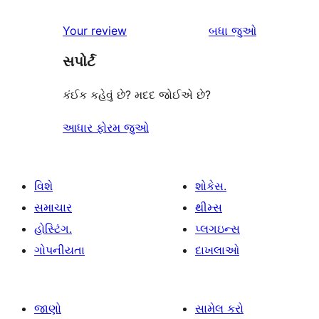
સમીક્ષાઓ
સ્ટાર
1-
સમીક્ષાઓ
Your review
બધા
જુઓ
સમીક્ષાઓ
સ્ટાર
સપોર્ટ
સમીક્ષાઓ
કંઈક કહેવું છે? મદદ જોઈએ છે?
આધાર ફોરમ જુઓ
વિશે
શોકેસ.
સમાચાર
થીમ્સ
હોસ્ટિંગ.
પ્લગઇન્સ
ગોપનીયતા
દાખલાઓ
જાણો
સામેલ કરો