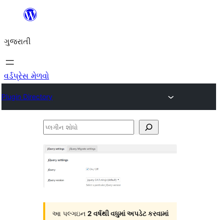
કંટેન્ટ(લખાણ)
પર
ગુજરાતી
જાઓ
વર્ડપ્રેસ મેળવો
Plugin Directory
પ્લગીન
શોધો
આ પલ્ગઇન
2 વર્ષથી વધુમાં અપડેટ કરવામાં