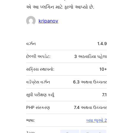
એ આ પ્લગિન માટે ફાળો આપ્યો છે.
ફાળો
kripanov
આપનારા
મેટા
વર્ઝન
1.4.9
છેલ્લી અપડેટ:
3 અઠવાડિયા
પહેલા
સક્રિય સ્થાપનો:
10+
વર્ડપ્રેસ વર્ઝન
6.3 અથવા ઉચ્ચતર
સુધી પરીક્ષણ કર્યું
7.1
PHP સંસ્કરણ
7.4 અથવા ઉચ્ચતર
ભાષા:
બધા જુઓ 2
ટૅગ્સ: