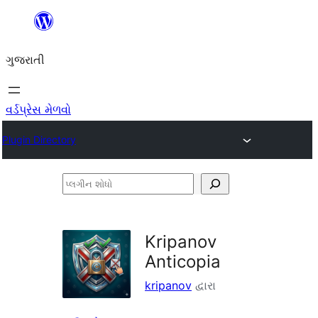
કંટેન્ટ(લખાણ)
પર
ગુજરાતી
જાઓ
વર્ડપ્રેસ મેળવો
Plugin Directory
પ્લગીન
શોધો
Kripanov
Anticopia
kripanov
દ્વારા