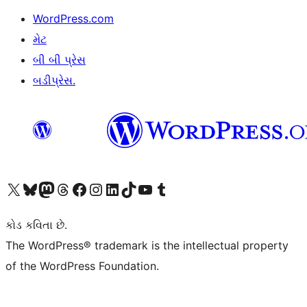
WordPress.com
મેટ
બી બી પ્રેસ
બડીપ્રેસ.
અમારા X (અગાઉ ટ્વિટર) એકાઉન્ટની મુલાકાત લો
અમારા Bluesky એકાઉન્ટની મુલાકાત લો
અમારા માસ્ટોડોન એકાઉન્ટની મુલાકાત લો
અમારા Threads એકાઉન્ટની મુલાકાત લો
અમારા ફેસબુક પેજની મુલાકાત લો
અમારા ઇન્સ્ટાગ્રામ એકાઉન્ટની મુલાકાત લો
અમારા LinkedIn એકાઉન્ટની મુલાકાત લો
અમારા TikTok એકાઉન્ટની મુલાકાત લો
અમારી YouTube ચેનલની મુલાકાત લો
અમારા Tumblr એકાઉન્ટની મુલાકાત લો
કોડ કવિતા છે.
The WordPress® trademark is the intellectual property
of the WordPress Foundation.