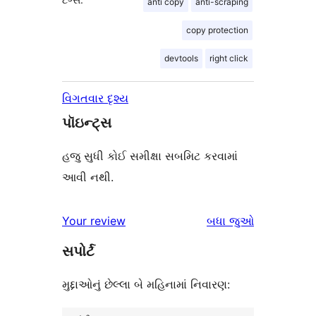
anti copy
anti-scraping
copy protection
devtools
right click
વિગતવાર દૃશ્ય
પૉઇન્ટ્સ
હજુ સુધી કોઈ સમીક્ષા સબમિટ કરવામાં
આવી નથી.
સમીક્ષાઓ
Your review
બધા
જુઓ
સપોર્ટ
મુદ્દાઓનું છેલ્લા બે મહિનામાં નિવારણ: