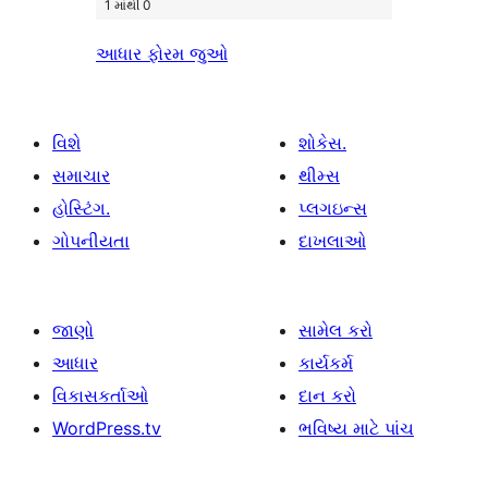
1 માંથી 0
આધાર ફોરમ જુઓ
વિશે
શોકેસ.
સમાચાર
થીમ્સ
હોસ્ટિંગ.
પ્લગઇન્સ
ગોપનીયતા
દાખલાઓ
જાણો
સામેલ કરો
આધાર
કાર્યકર્મ
વિકાસકર્તાઓ
દાન કરો
WordPress.tv
ભવિષ્ય માટે પાંચ