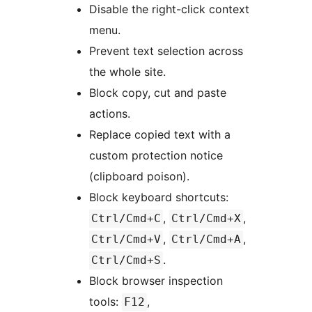
Disable the right-click context
menu.
Prevent text selection across
the whole site.
Block copy, cut and paste
actions.
Replace copied text with a
custom protection notice
(clipboard poison).
Block keyboard shortcuts:
,
,
Ctrl/Cmd+C
Ctrl/Cmd+X
,
,
Ctrl/Cmd+V
Ctrl/Cmd+A
.
Ctrl/Cmd+S
Block browser inspection
tools:
,
F12