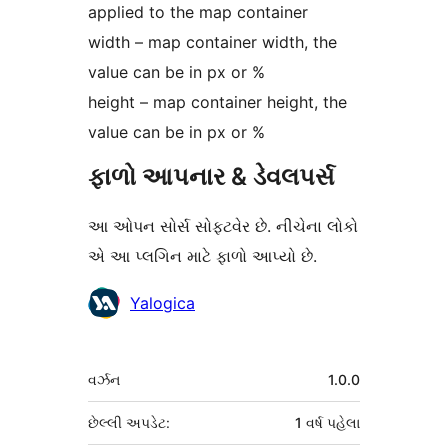
applied to the map container
width – map container width, the
value can be in px or %
height – map container height, the
value can be in px or %
ફાળો આપનાર & ડેવલપર્સ
આ ઓપન સોર્સ સોફ્ટવેર છે. નીચેના લોકો
એ આ પ્લગિન માટે ફાળો આપ્યો છે.
ફાળો
Yalogica
આપનારા
મેટા
વર્ઝન
1.0.0
છેલ્લી અપડેટ:
1 વર્ષ
પહેલા