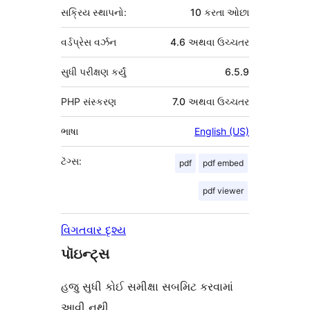
સક્રિય સ્થાપનો:
10 કરતા ઓછા
વર્ડપ્રેસ વર્ઝન
4.6 અથવા ઉચ્ચતર
સુધી પરીક્ષણ કર્યું
6.5.9
PHP સંસ્કરણ
7.0 અથવા ઉચ્ચતર
ભાષા
English (US)
ટૅગ્સ:
pdf
pdf embed
pdf viewer
વિગતવાર દૃશ્ય
પૉઇન્ટ્સ
હજુ સુધી કોઈ સમીક્ષા સબમિટ કરવામાં
આવી નથી.