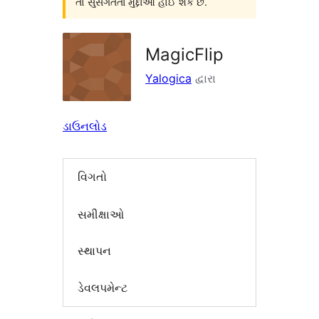
તો સુસંગતતા મુદ્દાઓ હોઈ શકે છે.
MagicFlip
Yalogica
દ્વારા
ડાઉનલોડ
વિગતો
સમીક્ષાઓ
સ્થાપન
ડેવલપમેન્ટ