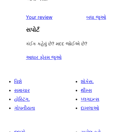
સમીક્ષાઓ
Your review
બધા
જુઓ
સપોર્ટ
કંઈક કહેવું છે? મદદ જોઈએ છે?
આધાર ફોરમ જુઓ
વિશે
શોકેસ.
સમાચાર
થીમ્સ
હોસ્ટિંગ.
પ્લગઇન્સ
ગોપનીયતા
દાખલાઓ