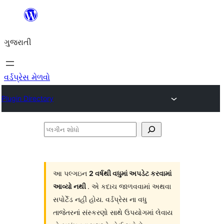
કંટેન્ટ(લખાણ)
પર
ગુજરાતી
જાઓ
વર્ડપ્રેસ મેળવો
Plugin Directory
પ્લગીન
શોધો
આ પલ્ગઇન
2 વર્ષથી વધુમાં અપડેટ કરવામાં
આવ્યો નથી
. એ કદાચ જાળવવામાં અથવા
સપોર્ટેડ નહી હોય. વર્ડપ્રેસ ના વધુ
તાજેતરનાં સંસ્કરણો સાથે ઉપયોગમાં લેવાય