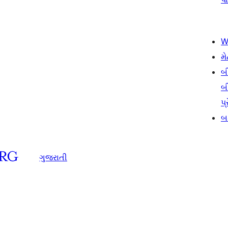
W
મે
બ
બ
પ્
બડ
ગુજરાતી