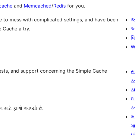
cache
and
Memcached
/
Redis
for you.
ime to mess with complicated settings, and have been
જ
e Cache a try.
આ
વ
W
uests, and support concerning the Simple Cache
સ
ક
કા
દ
ક
 માટે ફાળો આપ્યો છે.
ભ
મા
પા