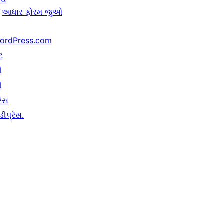
આધાર ફોરમ જુઓ
ordPress.com
ટ
ી
ી
રેસ
ીપ્રેસ.