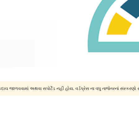
દાચ જાળવવામાં અથવા સપોર્ટેડ નહી હોય. વર્ડપ્રેસ ના વધુ તાજેતરનાં સંસ્કરણો 