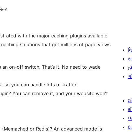
ેન્ટ
strated with the major caching plugins available
caching solutions that get millions of page views
વિ
સ
s an on-off switch. That’s it. No need to wade
હો
ગ
 so you can handle lots of traffic.
plugin? You can remove it, and your website won’t
શ
થ
પ
દ
ng (Memached or Redis)? An advanced mode is