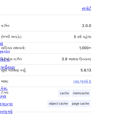
સપોર્ટ
મેટા
વર્ઝન
2.0.0
છેલ્લી અપડેટ:
5 વર્ષ
પહેલા
શે
સક્રિય સ્થાપનો:
1,000+
માચાર
સ્ટિંગ.
વર્ડપ્રેસ વર્ઝન
3.9 અથવા ઉચ્ચતર
ોપનીયતા
સુધી પરીક્ષણ કર્યું
5.8.13
ભાષા:
બધા જુઓ 6
ોકેસ.
ટૅગ્સ:
cache
memcache
ીમ્સ
્લગઇન્સ
object cache
page cache
ાખલાઓ