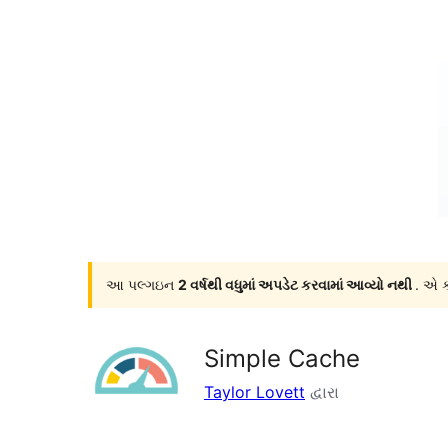
આ પલ્ગઇન
2 વર્ષથી વધુમાં અપડેટ કરવામાં આવ્યો નથી
. એ ક
Simple Cache
Taylor Lovett
દ્વારા