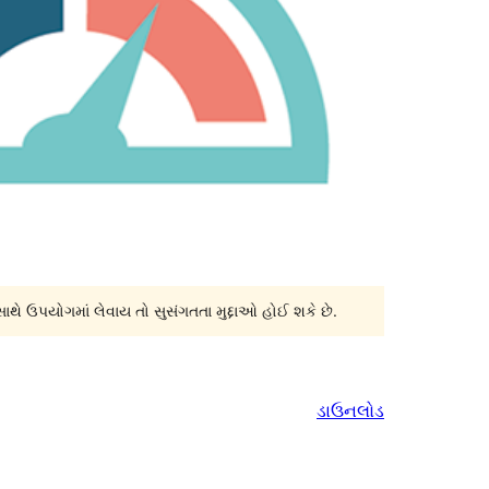
સાથે ઉપયોગમાં લેવાય તો સુસંગતતા મુદ્દાઓ હોઈ શકે છે.
ડાઉનલોડ