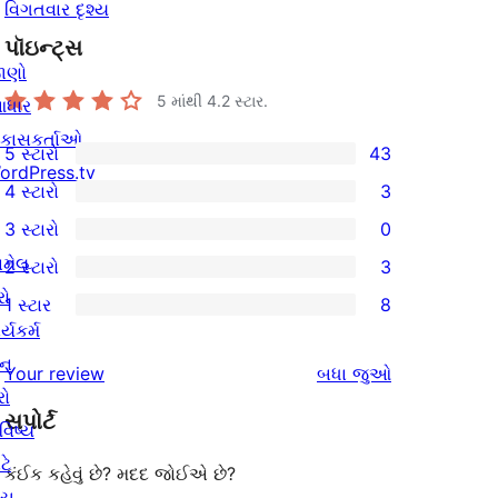
વિગતવાર દૃશ્ય
પૉઇન્ટ્સ
ાણો
5 માંથી
4.2
સ્ટાર.
ધાર
િકાસકર્તાઓ
5 સ્ટારો
43
43
ordPress.tv
4 સ્ટારો
3
5-
3
3 સ્ટારો
0
સ્ટાર
4-
0
ામેલ
2 સ્ટારો
3
સમીક્ષાઓ
સ્ટાર
3-
3
રો
1 સ્ટાર
8
સમીક્ષાઓ
સ્ટાર
2-
8
ર્યકર્મ
સમીક્ષાઓ
સ્ટાર
1-
ાન
સમીક્ષાઓ
Your review
બધા
જુઓ
સમીક્ષાઓ
સ્ટાર
રો
સપોર્ટ
સમીક્ષાઓ
વિષ્ય
ટે
કંઈક કહેવું છે? મદદ જોઈએ છે?
ંચ