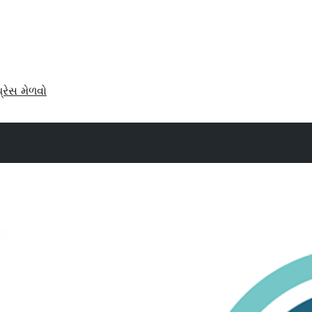
પ્રેસ મેળવો