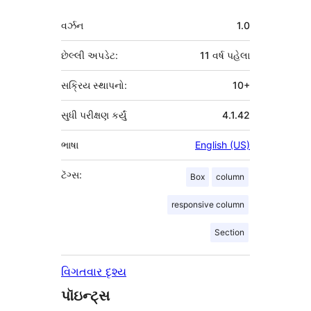
મેટા
વર્ઝન
1.0
છેલ્લી અપડેટ:
11 વર્ષ
પહેલા
સક્રિય સ્થાપનો:
10+
સુધી પરીક્ષણ કર્યું
4.1.42
ભાષા
English (US)
ટૅગ્સ:
Box
column
responsive column
Section
વિગતવાર દૃશ્ય
પૉઇન્ટ્સ