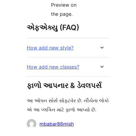
Preview on
the page.
એફએક્યુ (FAQ)
How add new style?
How add new classes?
ફાળો આપનાર & ડેવલપર્સ
આ ઓપન સોર્સ સોફ્ટવેર છે. નીચેના લોકો
એ આ પ્લગિન માટે ફાળો આપ્યો છે.
ફાળો
mbabar86mish
આપનારા