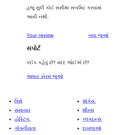
હજુ સુધી કોઈ સમીક્ષા સબમિટ કરવામાં
આવી નથી.
સમીક્ષાઓ
Your review
બધા
જુઓ
સપોર્ટ
કંઈક કહેવું છે? મદદ જોઈએ છે?
આધાર ફોરમ જુઓ
વિશે
શોકેસ.
સમાચાર
થીમ્સ
હોસ્ટિંગ.
પ્લગઇન્સ
ગોપનીયતા
દાખલાઓ