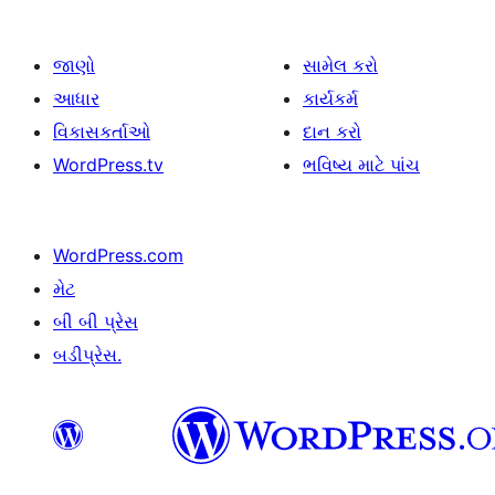
જાણો
સામેલ કરો
આધાર
કાર્યકર્મ
વિકાસકર્તાઓ
દાન કરો
WordPress.tv
ભવિષ્ય માટે પાંચ
WordPress.com
મેટ
બી બી પ્રેસ
બડીપ્રેસ.