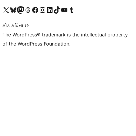
અમારા X (અગાઉ ટ્વિટર) એકાઉન્ટની મુલાકાત લો
અમારા Bluesky એકાઉન્ટની મુલાકાત લો
અમારા માસ્ટોડોન એકાઉન્ટની મુલાકાત લો
અમારા Threads એકાઉન્ટની મુલાકાત લો
અમારા ફેસબુક પેજની મુલાકાત લો
અમારા ઇન્સ્ટાગ્રામ એકાઉન્ટની મુલાકાત લો
અમારા LinkedIn એકાઉન્ટની મુલાકાત લો
અમારા TikTok એકાઉન્ટની મુલાકાત લો
અમારી YouTube ચેનલની મુલાકાત લો
અમારા Tumblr એકાઉન્ટની મુલાકાત લો
કોડ કવિતા છે.
The WordPress® trademark is the intellectual property
of the WordPress Foundation.