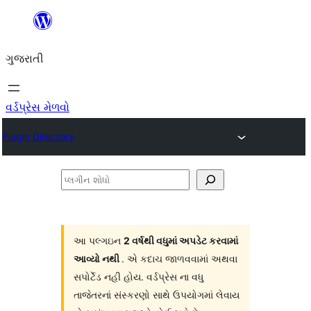
કંટેન્ટ(લખાણ)
પર
ગુજરાતી
જાઓ
વર્ડપ્રેસ મેળવો
Plugin Directory
પ્લગીન
શોધો
આ પલ્ગઇન
2 વર્ષથી વધુમાં અપડેટ કરવામાં
આવ્યો નથી
. એ કદાચ જાળવવામાં અથવા
સપોર્ટેડ નહી હોય. વર્ડપ્રેસ ના વધુ
તાજેતરનાં સંસ્કરણો સાથે ઉપયોગમાં લેવાય