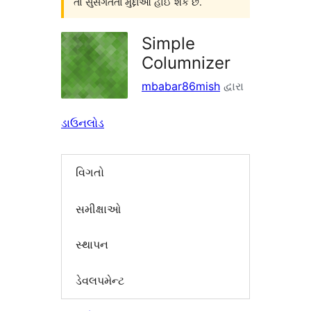
તો સુસંગતતા મુદ્દાઓ હોઈ શકે છે.
Simple
Columnizer
mbabar86mish
દ્વારા
ડાઉનલોડ
વિગતો
સમીક્ષાઓ
સ્થાપન
ડેવલપમેન્ટ