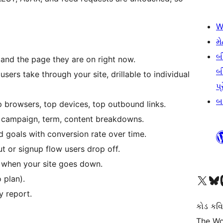
W
મે
બ
rs and the page they are on right now.
બ
ers take through your site, drillable to individual
પ્
બડ
p browsers, top devices, top outbound links.
 campaign, term, content breakdowns.
 goals with conversion rate over time.
t or signup flow users drop off.
d when your site goes down.
અમારા X (અગાઉ ટ્વિટર) એકાઉન્ટની મુલાકાત લો
અમારા Bluesky એકાઉન્ટની મુલાકાત લો
અમારા માસ્
 plan).
 report.
કોડ કવિ
The Wo