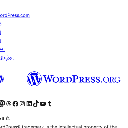
ordPress.com
ટ
ી
ી
રેસ
ીપ્રેસ.
ટોડોન એકાઉન્ટની મુલાકાત લો
અમારા Threads એકાઉન્ટની મુલાકાત લો
અમારા ફેસબુક પેજની મુલાકાત લો
અમારા ઇન્સ્ટાગ્રામ એકાઉન્ટની મુલાકાત લો
અમારા LinkedIn એકાઉન્ટની મુલાકાત લો
અમારા TikTok એકાઉન્ટની મુલાકાત લો
અમારી YouTube ચેનલની મુલાકાત લો
અમારા Tumblr એકાઉન્ટની મુલાકાત લો
તા છે.
rdPress® trademark is the intellectual property of the