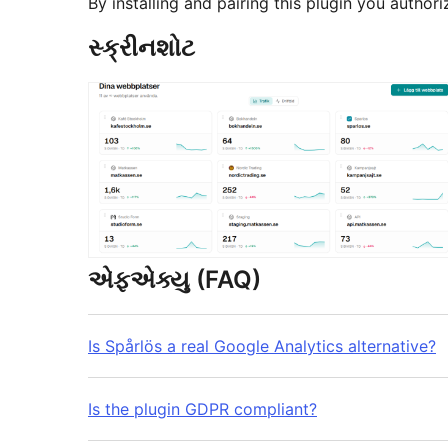
By installing and pairing this plugin you author
સ્ક્રીનશોટ
એફએક્યુ (FAQ)
Is Spårlös a real Google Analytics alternative?
Is the plugin GDPR compliant?