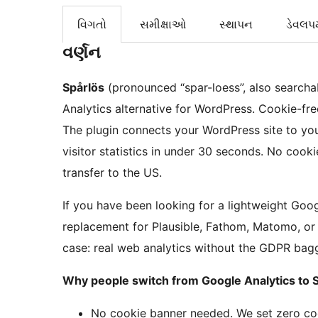
વિગતો
સમીક્ષાઓ
સ્થાપન
ડેવલપમ
વર્ણન
Spårlös
(pronounced “spar-loess”, also searchab
Analytics alternative for WordPress. Cookie-fre
The plugin connects your WordPress site to your
visitor statistics in under 30 seconds. No cooki
transfer to the US.
If you have been looking for a lightweight Goog
replacement for Plausible, Fathom, Matomo, or S
case: real web analytics without the GDPR bag
Why people switch from Google Analytics to S
No cookie banner needed. We set zero coo