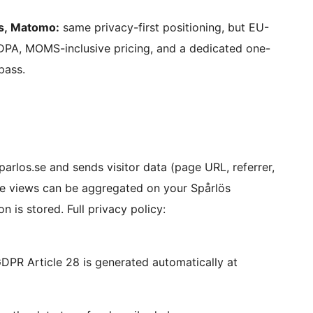
cs, Matomo:
same privacy-first positioning, but EU-
DPA, MOMS-inclusive pricing, and a dedicated one-
pass.
sparlos.se and sends visitor data (page URL, referrer,
ge views can be aggregated on your Spårlös
n is stored. Full privacy policy:
PR Article 28 is generated automatically at