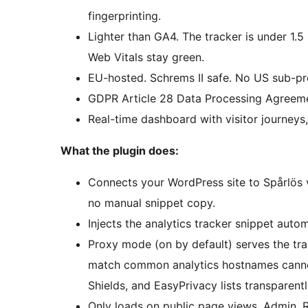
fingerprinting.
Lighter than GA4. The tracker is under 1.5
Web Vitals stay green.
EU-hosted. Schrems II safe. No US sub-pro
GDPR Article 28 Data Processing Agreeme
Real-time dashboard with visitor journeys
What the plugin does:
Connects your WordPress site to Spårlös v
no manual snippet copy.
Injects the analytics tracker snippet auto
Proxy mode (on by default) serves the tr
match common analytics hostnames cannot
Shields, and EasyPrivacy lists transparentl
Only loads on public page views. Admin, 