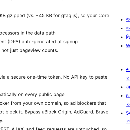
 KB gzipped (vs. ~45 KB for gtag.js), so your Core
જ
આ
cessors in the data path.
વ
nt (DPA) auto-generated at signup.
W
, not just pageview counts.
સ
ia a secure one-time token. No API key to paste,
ક
કા
matically on every public page.
દ
acker from your own domain, so ad blockers that
ક
 block it. Bypass uBlock Origin, AdGuard, Brave
S
y.
REST, AJAX, and feed requests are untouched, so