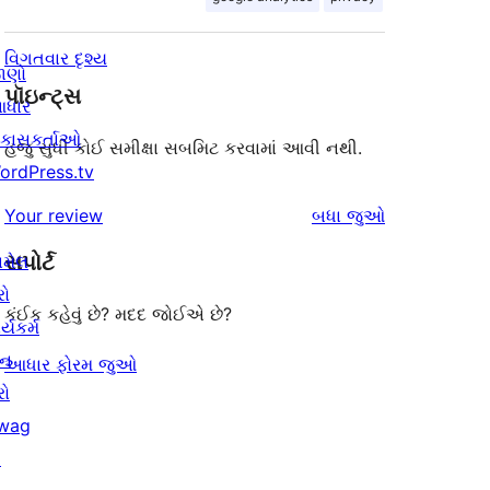
વિગતવાર દૃશ્ય
ાણો
પૉઇન્ટ્સ
ધાર
િકાસકર્તાઓ
હજુ સુધી કોઈ સમીક્ષા સબમિટ કરવામાં આવી નથી.
ordPress.tv
સમીક્ષાઓ
Your review
બધા
જુઓ
સપોર્ટ
ામેલ
રો
કંઈક કહેવું છે? મદદ જોઈએ છે?
ર્યકર્મ
ાન
આધાર ફોરમ જુઓ
રો
wag
↗