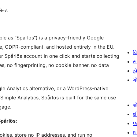
ેન્ટ
le as “Sparlos”) is a privacy-friendly Google
e, GDPR-compliant, and hosted entirely in the EU.
વિ
 Spårlös account in one click and starts collecting
સ
es, no fingerprinting, no cookie banner, no data
હો
ગ
le Analytics alternative, or a WordPress-native
imple Analytics, Spårlös is built for the same use
શ
gage.
થ
pårlös:
પ
દ
kies, store no IP addresses, and run no