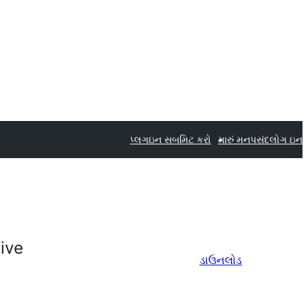
પ્લગઇન સબમિટ કરો
મારું મનપસંદ
લોગ ઇન
ive
ડાઉનલોડ