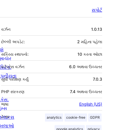
સપોર્ટ
મેટા
વર્ઝન
1.0.13
છેલ્લી અપડેટ:
2 મહિના
પહેલા
શે
સક્રિય સ્થાપનો:
10 કરતા ઓછા
માચાર
સ્ટિંગ.
વર્ડપ્રેસ વર્ઝન
6.0 અથવા ઉચ્ચતર
ોપનીયતા
સુધી પરીક્ષણ કર્યું
7.0.3
PHP સંસ્કરણ
7.4 અથવા ઉચ્ચતર
ોકેસ.
ભાષા
English (US)
ીમ્સ
્લગઇન્સ
ટૅગ્સ:
analytics
cookie-free
GDPR
ાખલાઓ
google analytics
privacy