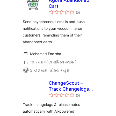
Agora Abandoned
Cart
કુલ
(0
)
રેટિંગ્સ
Send asynchronous emails and push
notifications to your woocommerce
customers, reminding them of their
abandoned carts.
Mohamed Endisha
10 કરતા ઓછા સક્રિય સ્થાપનો
5.7.16 સાથે પરીક્ષણ કર્યું છે
ChangeScout –
Track Changelogs
કુલ
& Product Updates
(0
)
રેટિંગ્સ
Automatically
Track changelogs & release notes
automatically with AI-powered