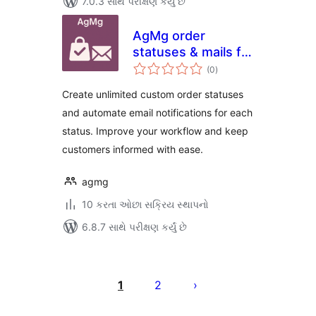
7.0.3 સાથે પરીક્ષણ કર્યું છે
AgMg order
statuses & mails for
કુલ
Woo
(0
)
રેટિંગ્સ
Create unlimited custom order statuses
and automate email notifications for each
status. Improve your workflow and keep
customers informed with ease.
agmg
10 કરતા ઓછા સક્રિય સ્થાપનો
6.8.7 સાથે પરીક્ષણ કર્યું છે
પોસ્ટ
પૃષ્ઠ
1
2
ક્રમાંકન