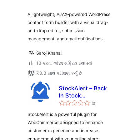
A lightweight, AJAX-powered WordPress
contact form builder with a visual drag-
and-drop editor, submission
management, and email notifications.
Saroj Khanal
10 કરતા ઓછા સક્રિય સ્થાપનો
7.0.3 સાથે પરીક્ષણ કર્યું છે
StockAlert – Back
In Stock
કુલ
Notifications for
(0
)
રેટિંગ્સ
WooCommerce
StockAlert is a powerful plugin for
WooCommerce designed to enhance
customer experience and increase
engagement with your online store.