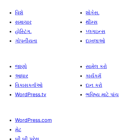
વિશે
શોકેસ.
સમાચાર
થીમ્સ
હોસ્ટિંગ.
પ્લગઇન્સ
ગોપનીયતા
દાખલાઓ
જાણો
સામેલ કરો
આધાર
કાર્યકર્મ
વિકાસકર્તાઓ
દાન કરો
WordPress.tv
ભવિષ્ય માટે પાંચ
WordPress.com
મેટ
બી બી પ્રેસ