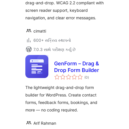
drag-and-drop. WCAG 2.2 compliant with
screen reader support, keyboard
navigation, and clear error messages.
cimatti
600+ સક્રિય સ્થાપનો
7.0.3 સાથે પરીક્ષણ કર્યું છે
GenForm – Drag &
Drop Form Builder
કુલ
(0
)
રેટિંગ્સ
The lightweight drag-and-drop form
builder for WordPress. Create contact
forms, feedback forms, bookings, and
more — no coding required.
Arif Rahman