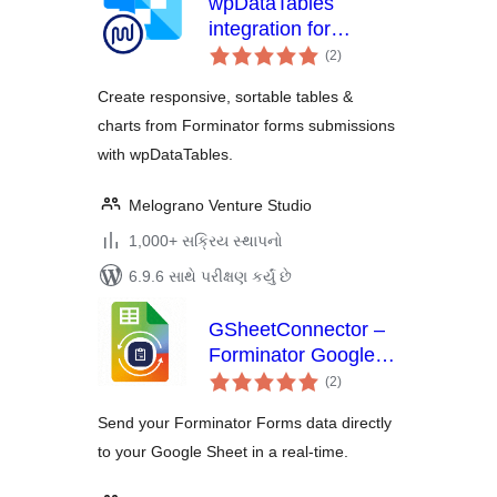
wpDataTables
integration for
કુલ
Forminator Forms
(2
)
રેટિંગ્સ
Create responsive, sortable tables &
charts from Forminator forms submissions
with wpDataTables.
Melograno Venture Studio
1,000+ સક્રિય સ્થાપનો
6.9.6 સાથે પરીક્ષણ કર્યું છે
GSheetConnector –
Forminator Google
કુલ
Sheets Connector,
(2
)
રેટિંગ્સ
Export Forminator
Send your Forminator Forms data directly
Submissions
to your Google Sheet in a real-time.