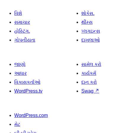
વિશે
શોકેસ.
સમાચાર
થીમ્સ
હોસ્ટિંગ.
પ્લગઇન્સ
ગોપનીયતા
દાખલાઓ
જાણો
સામેલ કરો
આધાર
કાર્યકર્મ
વિકાસકર્તાઓ
દાન કરો
WordPress.tv
Swag
↗
WordPress.com
મેટ