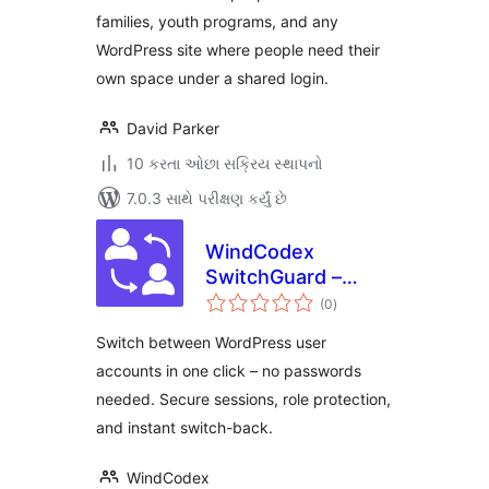
families, youth programs, and any
WordPress site where people need their
own space under a shared login.
David Parker
10 કરતા ઓછા સક્રિય સ્થાપનો
7.0.3 સાથે પરીક્ષણ કર્યું છે
WindCodex
SwitchGuard –
કુલ
WordPress User
(0
)
રેટિંગ્સ
Switching & Audit
Switch between WordPress user
Log for
accounts in one click – no passwords
WooCommerce
needed. Secure sessions, role protection,
and instant switch-back.
WindCodex