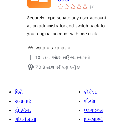
કુલ
(0
)
રેટિંગ્સ
Securely impersonate any user account
as an administrator and switch back to
your original account with one click.
wataru takahashi
10 કરતા ઓછા સક્રિય સ્થાપનો
7.0.3 સાથે પરીક્ષણ કર્યું છે
વિશે
શોકેસ.
સમાચાર
થીમ્સ
હોસ્ટિંગ.
પ્લગઇન્સ
ગોપનીયતા
દાખલાઓ