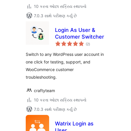
10 કરતા ઓછા સક્રિય સ્થાપનો
7.0.3 સાથે પરીક્ષણ કર્યું છે
Login As User &
Customer Switcher
કુલ
(2
)
રેટિંગ્સ
Switch to any WordPress user account in
one click for testing, support, and
WooCommerce customer
troubleshooting.
craftyteam
10 કરતા ઓછા સક્રિય સ્થાપનો
7.0.3 સાથે પરીક્ષણ કર્યું છે
Watrix Login as
User