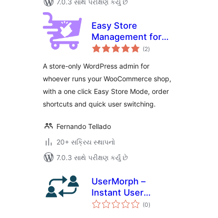
7.0.3 સાથે પરીક્ષણ કર્યું છે
Easy Store
Management for
કુલ
WooCommerce
(2
)
રેટિંગ્સ
A store-only WordPress admin for
whoever runs your WooCommerce shop,
with a one click Easy Store Mode, order
shortcuts and quick user switching.
Fernando Tellado
20+ સક્રિય સ્થાપનો
7.0.3 સાથે પરીક્ષણ કર્યું છે
UserMorph –
Instant User
કુલ
Switching &
(0
)
રેટિંગ્સ
Account