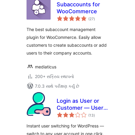
Subaccounts for
WooCommerce
કુલ
(27
)
રેટિંગ્સ
The best subaccount management
plugin for WooCommerce. Easily allow
customers to create subaccounts or add
users to their company accounts.
mediaticus
200+ સક્રિય સ્થાપનો
7.0.3 સાથે પરીક્ષણ કર્યું છે
Login as User or
Customer — User
કુલ
Switching
(13
)
રેટિંગ્સ
Instant user switching for WordPress —
switch to any user account in one click,