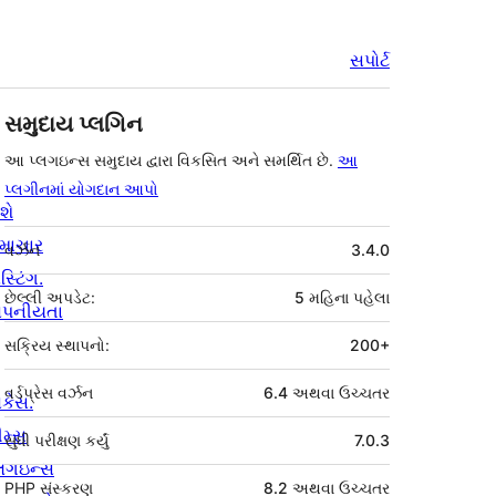
સપોર્ટ
સમુદાય પ્લગિન
આ પ્લગઇન્સ સમુદાય દ્વારા વિકસિત અને સમર્થિત છે.
આ
પ્લગીનમાં યોગદાન આપો
શે
મેટા
માચાર
વર્ઝન
3.4.0
સ્ટિંગ.
છેલ્લી અપડેટ:
5 મહિના
પહેલા
ોપનીયતા
સક્રિય સ્થાપનો:
200+
વર્ડપ્રેસ વર્ઝન
6.4 અથવા ઉચ્ચતર
ોકેસ.
ીમ્સ
સુધી પરીક્ષણ કર્યું
7.0.3
્લગઇન્સ
PHP સંસ્કરણ
8.2 અથવા ઉચ્ચતર