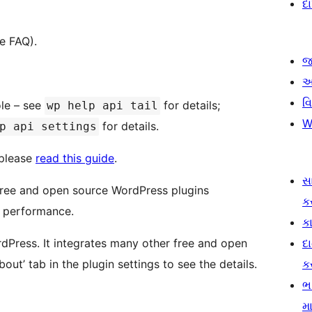
દ
e FAQ).
જ
આ
વ
ole – see
for details;
wp help api tail
W
for details.
p api settings
 please
read this guide
.
સ
f free and open source WordPress plugins
ક
s performance.
કા
dPress. It integrates many other free and open
દ
out’ tab in the plugin settings to see the details.
ક
ભ
મા