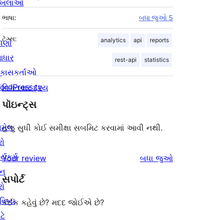
ાખલાઓ
ભાષા:
બધા જુઓ 5
ટૅગ્સ:
analytics
api
reports
ાણો
ધાર
rest-api
statistics
િકાસકર્તાઓ
ordPress.tv
વિગતવાર દૃશ્ય
પૉઇન્ટ્સ
ામેલ
હજુ સુધી કોઈ સમીક્ષા સબમિટ કરવામાં આવી નથી.
રો
ર્યકર્મ
સમીક્ષાઓ
Your review
બધા
જુઓ
ાન
સપોર્ટ
રો
વિષ્ય
કંઈક કહેવું છે? મદદ જોઈએ છે?
ટે