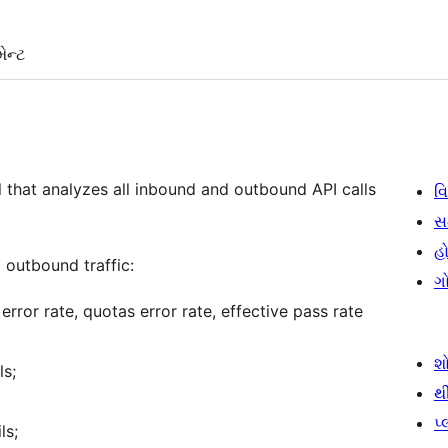
ેન્ટ
ol that analyzes all inbound and outbound API calls
વિ
સ
હો
 outbound traffic:
ગ
error rate, quotas error rate, effective pass rate
શ
s;
થ
પ
ls;