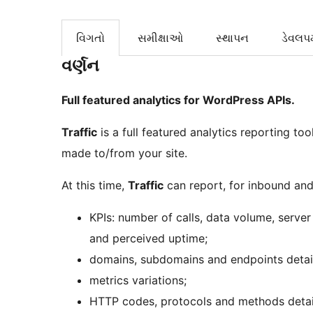
વિગતો
સમીક્ષાઓ
સ્થાપન
ડેવલપમ
વર્ણન
Full featured analytics for WordPress APIs.
Traffic
is a full featured analytics reporting to
made to/from your site.
At this time,
Traffic
can report, for inbound and
KPIs: number of calls, data volume, server 
and perceived uptime;
domains, subdomains and endpoints detail
metrics variations;
HTTP codes, protocols and methods detai