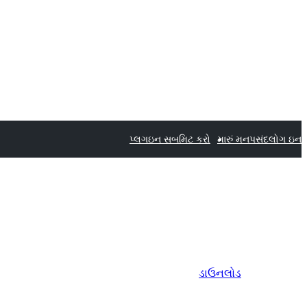
પ્લગઇન સબમિટ કરો
મારું મનપસંદ
લોગ ઇન
ડાઉનલોડ