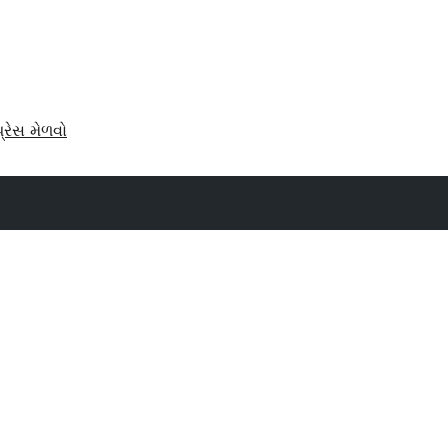
પ્રેસ મેળવો