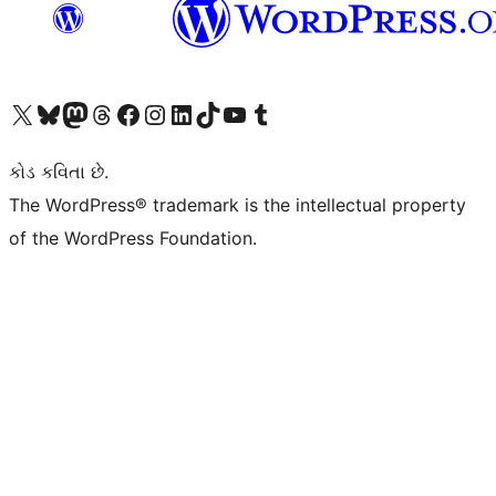
અમારા X (અગાઉ ટ્વિટર) એકાઉન્ટની મુલાકાત લો
અમારા Bluesky એકાઉન્ટની મુલાકાત લો
અમારા માસ્ટોડોન એકાઉન્ટની મુલાકાત લો
અમારા Threads એકાઉન્ટની મુલાકાત લો
અમારા ફેસબુક પેજની મુલાકાત લો
અમારા ઇન્સ્ટાગ્રામ એકાઉન્ટની મુલાકાત લો
અમારા LinkedIn એકાઉન્ટની મુલાકાત લો
અમારા TikTok એકાઉન્ટની મુલાકાત લો
અમારી YouTube ચેનલની મુલાકાત લો
અમારા Tumblr એકાઉન્ટની મુલાકાત લો
કોડ કવિતા છે.
The WordPress® trademark is the intellectual property
of the WordPress Foundation.