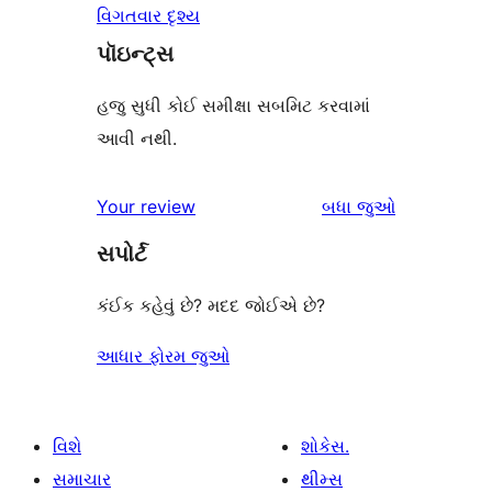
વિગતવાર દૃશ્ય
પૉઇન્ટ્સ
હજુ સુધી કોઈ સમીક્ષા સબમિટ કરવામાં
આવી નથી.
સમીક્ષાઓ
Your review
બધા
જુઓ
સપોર્ટ
કંઈક કહેવું છે? મદદ જોઈએ છે?
આધાર ફોરમ જુઓ
વિશે
શોકેસ.
સમાચાર
થીમ્સ