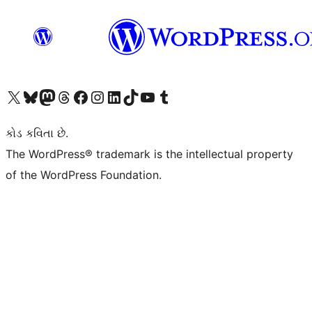
અમારા X (અગાઉ ટ્વિટર) એકાઉન્ટની મુલાકાત લો
અમારા Bluesky એકાઉન્ટની મુલાકાત લો
અમારા માસ્ટોડોન એકાઉન્ટની મુલાકાત લો
અમારા Threads એકાઉન્ટની મુલાકાત લો
અમારા ફેસબુક પેજની મુલાકાત લો
અમારા ઇન્સ્ટાગ્રામ એકાઉન્ટની મુલાકાત લો
અમારા LinkedIn એકાઉન્ટની મુલાકાત લો
અમારા TikTok એકાઉન્ટની મુલાકાત લો
અમારી YouTube ચેનલની મુલાકાત લો
અમારા Tumblr એકાઉન્ટની મુલાકાત લો
કોડ કવિતા છે.
The WordPress® trademark is the intellectual property
of the WordPress Foundation.