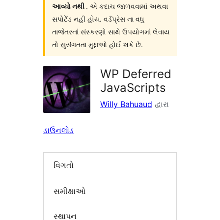
આવ્યો નથી
. એ કદાચ જાળવવામાં અથવા
સપોર્ટેડ નહી હોય. વર્ડપ્રેસ ના વધુ
તાજેતરનાં સંસ્કરણો સાથે ઉપયોગમાં લેવાય
તો સુસંગતતા મુદ્દાઓ હોઈ શકે છે.
WP Deferred
JavaScripts
Willy Bahuaud
દ્વારા
ડાઉનલોડ
વિગતો
સમીક્ષાઓ
સ્થાપન