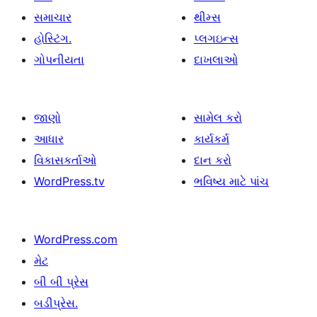
સમાચાર
થીમ્સ
હોસ્ટિંગ.
પ્લગઇન્સ
ગોપનીયતા
દાખલાઓ
જાણો
સામેલ કરો
આધાર
કાર્યકર્મ
વિકાસકર્તાઓ
દાન કરો
WordPress.tv
ભવિષ્ય માટે પાંચ
WordPress.com
મેટ
બી બી પ્રેસ
બડીપ્રેસ.