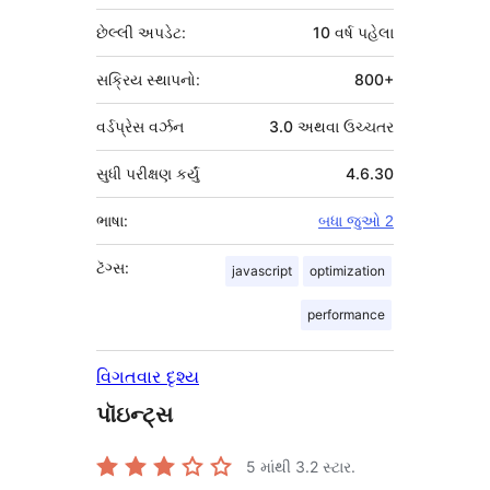
છેલ્લી અપડેટ:
10 વર્ષ
પહેલા
સક્રિય સ્થાપનો:
800+
વર્ડપ્રેસ વર્ઝન
3.0 અથવા ઉચ્ચતર
સુધી પરીક્ષણ કર્યું
4.6.30
ભાષા:
બધા જુઓ 2
ટૅગ્સ:
javascript
optimization
performance
વિગતવાર દૃશ્ય
પૉઇન્ટ્સ
5 માંથી
3.2
સ્ટાર.