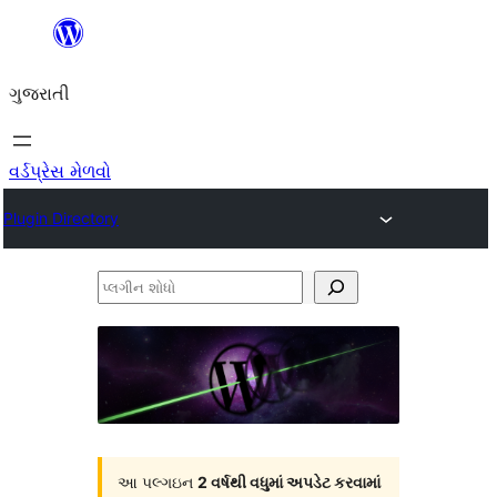
કંટેન્ટ(લખાણ)
પર
ગુજરાતી
જાઓ
વર્ડપ્રેસ મેળવો
Plugin Directory
પ્લગીન
શોધો
આ પલ્ગઇન
2 વર્ષથી વધુમાં અપડેટ કરવામાં