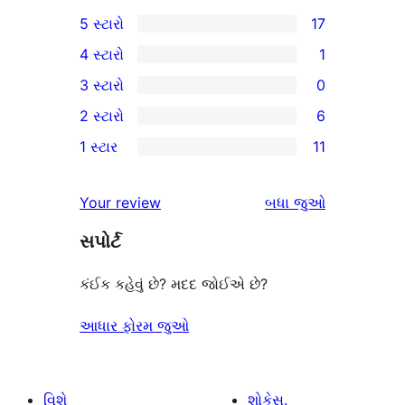
5 સ્ટારો
17
17
4 સ્ટારો
1
5-
1
3 સ્ટારો
0
સ્ટાર
4-
0
2 સ્ટારો
6
સમીક્ષાઓ
સ્ટાર
3-
6
1 સ્ટાર
11
સમીક્ષા
સ્ટાર
2-
11
સમીક્ષાઓ
સ્ટાર
1-
સમીક્ષાઓ
Your review
બધા
જુઓ
સમીક્ષાઓ
સ્ટાર
સપોર્ટ
સમીક્ષાઓ
કંઈક કહેવું છે? મદદ જોઈએ છે?
આધાર ફોરમ જુઓ
વિશે
શોકેસ.