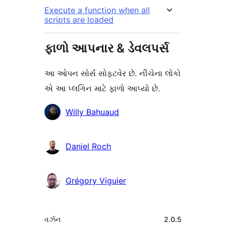
Execute a function when all
scripts are loaded
ફાળો આપનાર & ડેવલપર્સ
આ ઓપન સોર્સ સોફ્ટવેર છે. નીચેના લોકો
એ આ પ્લગિન માટે ફાળો આપ્યો છે.
ફાળો
Willy Bahuaud
આપનારા
Daniel Roch
Grégory Viguier
મેટા
વર્ઝન
2.0.5