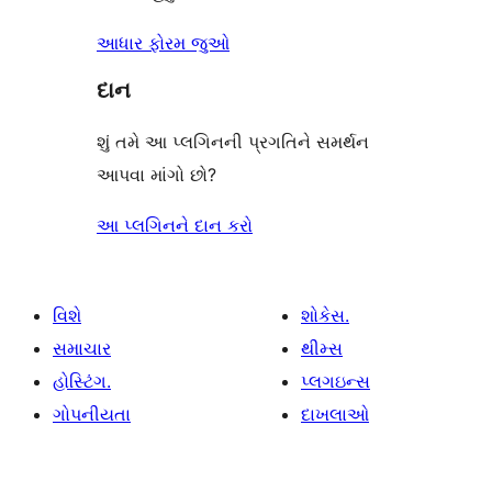
આધાર ફોરમ જુઓ
દાન
શું તમે આ પ્લગિનની પ્રગતિને સમર્થન
આપવા માંગો છો?
આ પ્લગિનને દાન કરો
વિશે
શોકેસ.
સમાચાર
થીમ્સ
હોસ્ટિંગ.
પ્લગઇન્સ
ગોપનીયતા
દાખલાઓ