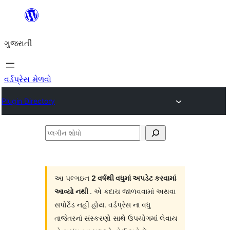
કંટેન્ટ(લખાણ)
પર
ગુજરાતી
જાઓ
વર્ડપ્રેસ મેળવો
Plugin Directory
પ્લગીન
શોધો
આ પલ્ગઇન
2 વર્ષથી વધુમાં અપડેટ કરવામાં
આવ્યો નથી
. એ કદાચ જાળવવામાં અથવા
સપોર્ટેડ નહી હોય. વર્ડપ્રેસ ના વધુ
તાજેતરનાં સંસ્કરણો સાથે ઉપયોગમાં લેવાય