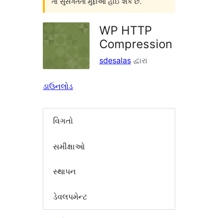
તો સુસંગતતા મુદ્દાઓ હોઈ શકે છે.
WP HTTP
Compression
sdesalas
દ્વારા
ડાઉનલોડ
વિગતો
સમીક્ષાઓ
સ્થાપન
ડેવલપમેન્ટ