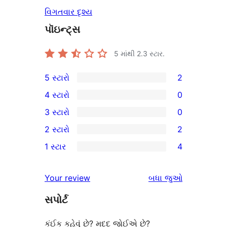
વિગતવાર દૃશ્ય
પૉઇન્ટ્સ
5 માંથી
2.3
સ્ટાર.
5 સ્ટારો
2
2
4 સ્ટારો
0
5-
0
3 સ્ટારો
0
સ્ટાર
4-
0
2 સ્ટારો
2
સમીક્ષાઓ
સ્ટાર
3-
2
1 સ્ટાર
4
સમીક્ષાઓ
સ્ટાર
2-
4
સમીક્ષાઓ
સ્ટાર
1-
સમીક્ષાઓ
Your review
બધા
જુઓ
સમીક્ષાઓ
સ્ટાર
સપોર્ટ
સમીક્ષાઓ
કંઈક કહેવું છે? મદદ જોઈએ છે?