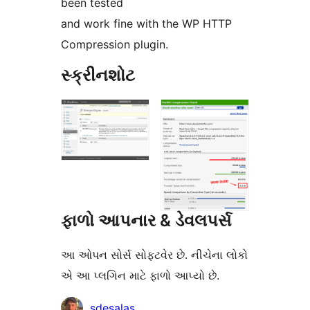
been tested
and work fine with the WP HTTP
Compression plugin.
સ્ક્રીનશોટ
ફાળો આપનાર & ડેવલપર્સ
આ ઓપન સોર્સ સોફ્ટવેર છે. નીચેના લોકો
એ આ પ્લગિન માટે ફાળો આપ્યો છે.
ફાળો
sdesalas