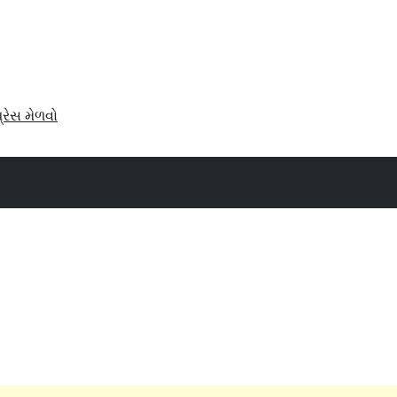
પ્રેસ મેળવો