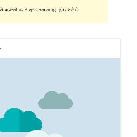
ે વાપરતી વખતે સુસંગતતા ના મુદ્દા હોઈ શકે છે.
પૂર્વાવલોકન
ડાઉનલોડ કરો
આવૃત્તિ
1.0.6
છેલે અપડેટ થયેલું
એપ્રિલ 30,2018
Active installations
100+
Theme homepage