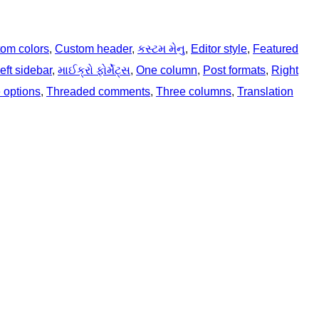
om colors
, 
Custom header
, 
કસ્ટમ મેનુ
, 
Editor style
, 
Featured
eft sidebar
, 
માઈક્રો ફોર્મેટ્સ
, 
One column
, 
Post formats
, 
Right
options
, 
Threaded comments
, 
Three columns
, 
Translation