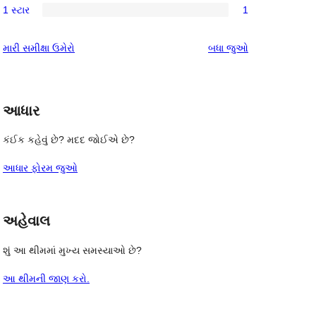
સમીક્ષા
1 સ્ટાર
1
સ્ટાર
2-
1
સમીક્ષા
સ્ટાર
1-
સમીક્ષાઓ
મારી સમીક્ષા ઉમેરો
બધા
જુઓ
સમીક્ષાઓ
સ્ટાર
સમીક્ષા
આધાર
કંઈક કહેવું છે? મદદ જોઈએ છે?
આધાર ફોરમ જુઓ
અહેવાલ
શું આ થીમમાં મુખ્ય સમસ્યાઓ છે?
આ થીમની જાણ કરો.