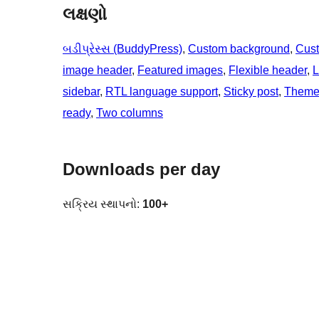
લક્ષણો
બડીપ્રેસ્સ (BuddyPress)
, 
Custom background
, 
Cust
image header
, 
Featured images
, 
Flexible header
, 
L
sidebar
, 
RTL language support
, 
Sticky post
, 
Theme 
ready
, 
Two columns
Downloads per day
સક્રિય સ્થાપનો:
100+