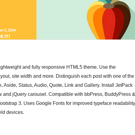
 lightweight and fully responsive HTML5 theme. Use the
ut, site width and more. Distinguish each post with one of the
, Aside, Status, Audio, Quote, Link and Gallery. Install JetPack
view and jQuery carousel. Compatible with bbPress, BuddyPress 
strap 3. Uses Google Fonts for improved typeface readability
ld devices.