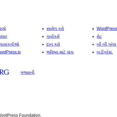
ાણો
સામેલ કરો
WordPres
ધાર
કાર્યકર્મ
મેટ
િકાસકર્તાઓ
દાન કરો
બી બી પ્રેસ
ordPress.tv
ભવિષ્ય માટે પાંચ
બડીપ્રેસ.
ગુજરાતી
 WordPress Foundation.