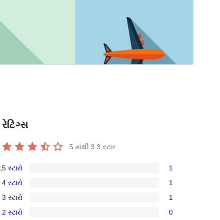
રેટિંગ્સ
5 માંથી
3.3
સ્ટાર.
&
5 સ્ટારો
1
.
1
4 સ્ટારો
1
5-
1
3 સ્ટારો
1
સ્ટાર
4-
1
સમીક્ષા
2 સ્ટારો
0
સ્ટાર
3-
0