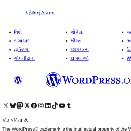
પહેલાનું
Ascent
વિશે
શોકેસ.
જ
સમાચાર
થીમ્સ
આ
હોસ્ટિંગ.
પ્લગઇન્સ
વ
ગોપનીયતા
દાખલાઓ
W
અમારા X (અગાઉ ટ્વિટર) એકાઉન્ટની મુલાકાત લો
અમારા Bluesky એકાઉન્ટની મુલાકાત લો
અમારા માસ્ટોડોન એકાઉન્ટની મુલાકાત લો
અમારા Threads એકાઉન્ટની મુલાકાત લો
અમારા ફેસબુક પેજની મુલાકાત લો
અમારા ઇન્સ્ટાગ્રામ એકાઉન્ટની મુલાકાત લો
અમારા LinkedIn એકાઉન્ટની મુલાકાત લો
અમારા TikTok એકાઉન્ટની મુલાકાત લો
અમારી YouTube ચેનલની મુલાકાત લો
અમારા Tumblr એકાઉન્ટની મુલાકાત લો
કોડ કવિતા છે.
The WordPress® trademark is the intellectual property of the