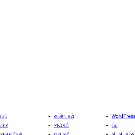
ાણો
સામેલ કરો
WordPres
ધાર
કાર્યકર્મ
મેટ
િકાસકર્તાઓ
દાન કરો
બી બી પ્રેસ