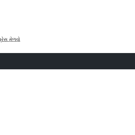
પ્રેસ મેળવો