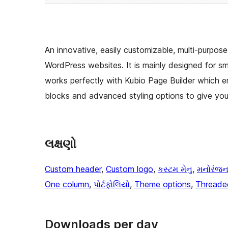
An innovative, easily customizable, multi-purpo
WordPress websites. It is mainly designed for sm
works perfectly with Kubio Page Builder which e
blocks and advanced styling options to give you 
લક્ષણો
Custom header
, 
Custom logo
, 
કસ્ટમ મેનુ
, 
મનોરંજ
One column
, 
પોર્ટફોલિયો
, 
Theme options
, 
Threade
Downloads per day