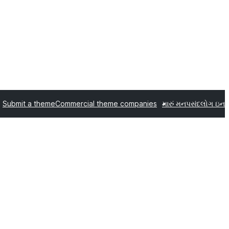
Submit a theme
Commercial theme companies
મારું મનપસંદ
લોગ ઇન