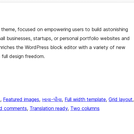
se theme, focused on empowering users to build astonishing
all businesses, startups, or personal portfolio websites and
nriches the WordPress block editor with a variety of new
full design freedom.
ન
, 
Featured images
, 
ખાવા-પીવા
, 
Full width template
, 
Grid layout
d comments
, 
Translation ready
, 
Two columns