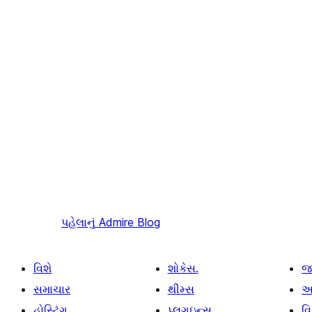
પહેલાનું
Admire Blog
વિશે
શોકેસ.
જ
સમાચાર
થીમ્સ
આ
હોસ્ટિંગ.
પ્લગઇન્સ
વ