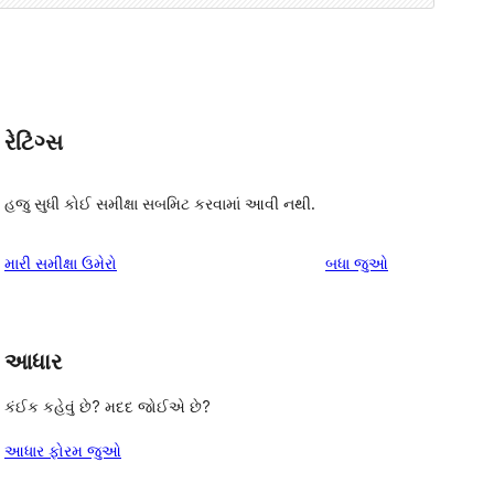
રેટિંગ્સ
હજુ સુધી કોઈ સમીક્ષા સબમિટ કરવામાં આવી નથી.
સમીક્ષાઓ
મારી સમીક્ષા ઉમેરો
બધા
જુઓ
આધાર
, 
કંઈક કહેવું છે? મદદ જોઈએ છે?
આધાર ફોરમ જુઓ