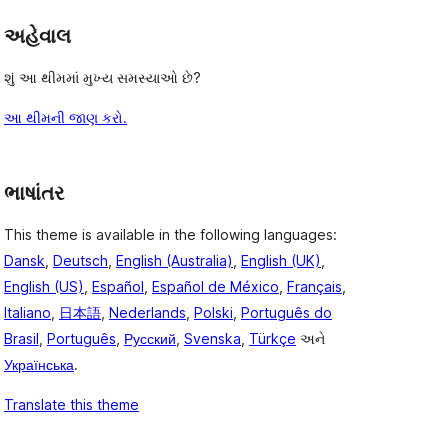
અહેવાલ
શું આ થીમમાં મુખ્ય સમસ્યાઓ છે?
આ થીમની જાણ કરો.
ભાષાંતર
This theme is available in the following languages:
Dansk
,
Deutsch
,
English (Australia)
,
English (UK)
,
English (US)
,
Español
,
Español de México
,
Français
,
Italiano
,
日本語
,
Nederlands
,
Polski
,
Português do
Brasil
,
Português
,
Русский
,
Svenska
,
Türkçe
અને
Українська
.
Translate this theme