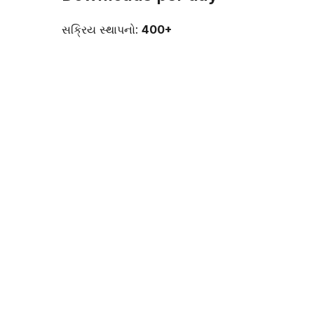
સક્રિય સ્થાપનો:
400+