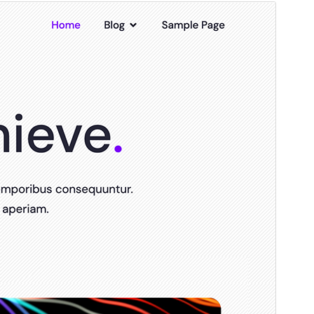
પૂર્વાવલોકન
ડાઉનલોડ કરો
આવૃત્તિ
1.0.26
છેલે અપડેટ થયેલું
મે 18,2026
Active installations
400+
વર્ડપ્રેસ વર્ઝન
5.8
પીએચપી(PHP) આવૃતિ
7.1