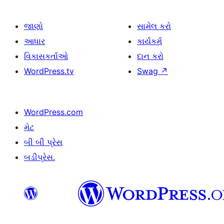
જાણો
સામેલ કરો
આધાર
કાર્યકર્મ
વિકાસકર્તાઓ
દાન કરો
WordPress.tv
Swag
↗
WordPress.com
મેટ
બી બી પ્રેસ
બડીપ્રેસ.