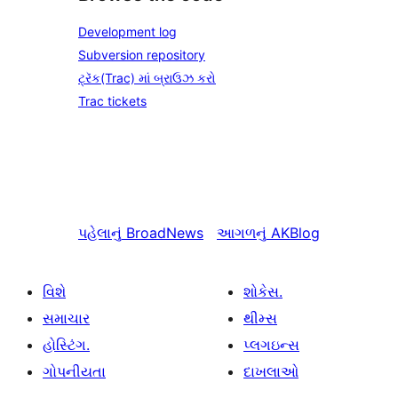
Development log
Subversion repository
ટ્રૅક(Trac) માં બ્રાઉઝ કરો
Trac tickets
પહેલાનું
BroadNews
આગળનું
AKBlog
વિશે
શોકેસ.
સમાચાર
થીમ્સ
હોસ્ટિંગ.
પ્લગઇન્સ
ગોપનીયતા
દાખલાઓ