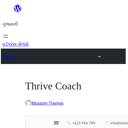
કંટેન્ટ(લખાણ)
પર
ગુજરાતી
જાઓ
વર્ડપ્રેસ મેળવો
Themes
Thrive Coach
Blossom Themes