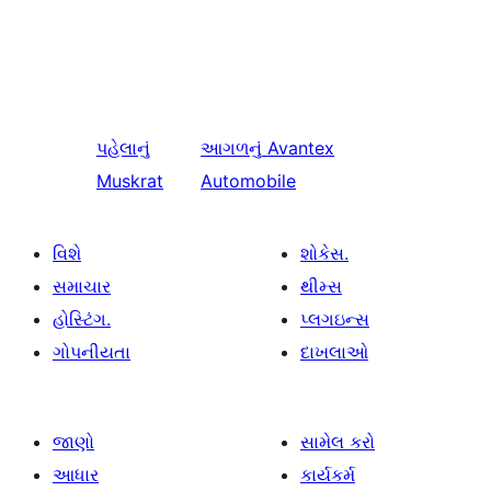
પહેલાનું
આગળનું
Avantex
Muskrat
Automobile
વિશે
શોકેસ.
સમાચાર
થીમ્સ
હોસ્ટિંગ.
પ્લગઇન્સ
ગોપનીયતા
દાખલાઓ
જાણો
સામેલ કરો
આધાર
કાર્યકર્મ