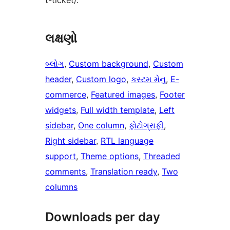
t-ticket/.
લક્ષણો
બ્લોગ
, 
Custom background
, 
Custom
header
, 
Custom logo
, 
કસ્ટમ મેનુ
, 
E-
commerce
, 
Featured images
, 
Footer
widgets
, 
Full width template
, 
Left
sidebar
, 
One column
, 
ફોટોગ્રાફી
, 
Right sidebar
, 
RTL language
support
, 
Theme options
, 
Threaded
comments
, 
Translation ready
, 
Two
columns
Downloads per day