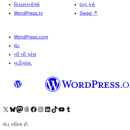
વિકાસકર્તાઓ
દાન કરો
WordPress.tv
Swag
↗
WordPress.com
મેટ
બી બી પ્રેસ
બડીપ્રેસ.
અમારા X (અગાઉ ટ્વિટર) એકાઉન્ટની મુલાકાત લો
અમારા Bluesky એકાઉન્ટની મુલાકાત લો
અમારા માસ્ટોડોન એકાઉન્ટની મુલાકાત લો
અમારા Threads એકાઉન્ટની મુલાકાત લો
અમારા ફેસબુક પેજની મુલાકાત લો
અમારા ઇન્સ્ટાગ્રામ એકાઉન્ટની મુલાકાત લો
અમારા LinkedIn એકાઉન્ટની મુલાકાત લો
અમારા TikTok એકાઉન્ટની મુલાકાત લો
અમારી YouTube ચેનલની મુલાકાત લો
અમારા Tumblr એકાઉન્ટની મુલાકાત લો
કોડ કવિતા છે.