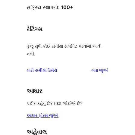
સક્રિય સ્થાપનો:
100+
રેટિંગ્સ
હજુ સુધી કોઈ સમીક્ષા સબમિટ કરવામાં આવી
નથી.
સમીક્ષાઓ
મારી સમીક્ષા ઉમેરો
બધા
જુઓ
આધાર
કંઈક કહેવું છે? મદદ જોઈએ છે?
આધાર ફોરમ જુઓ
અહેવાલ