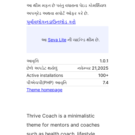
આ થીમ મફત છે પરંતુ વધારાના પેઇડ કોમર્શિયલ
અપગ્રેડ અથવા સપોર્ટ ઓફર કરે છે.
પૂર્વાવલોકન
ડાઉનલોડ કરો
આ
Seva Lite
ની ચાઈલ્ડ થીમ છે.
આવૃત્તિ
1.0.1
છેલે અપડેટ થયેલું
નવેમ્બર 21,2025
Active installations
100+
પીએચપી(PHP) આવૃતિ
7.4
Theme homepage
Thrive Coach is a minimalistic
theme for mentors and coaches
such as health coach, lifestyle