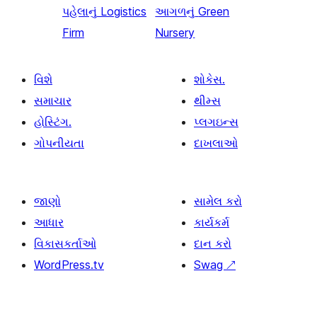
પહેલાનું
Logistics
આગળનું
Green
Firm
Nursery
વિશે
શોકેસ.
સમાચાર
થીમ્સ
હોસ્ટિંગ.
પ્લગઇન્સ
ગોપનીયતા
દાખલાઓ
જાણો
સામેલ કરો
આધાર
કાર્યકર્મ
વિકાસકર્તાઓ
દાન કરો
WordPress.tv
Swag
↗