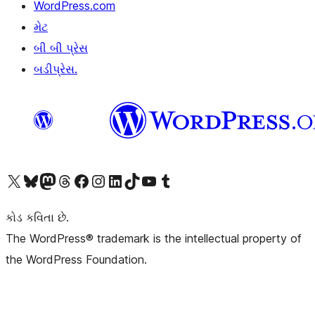
WordPress.com
મેટ
બી બી પ્રેસ
બડીપ્રેસ.
અમારા X (અગાઉ ટ્વિટર) એકાઉન્ટની મુલાકાત લો
અમારા Bluesky એકાઉન્ટની મુલાકાત લો
અમારા માસ્ટોડોન એકાઉન્ટની મુલાકાત લો
અમારા Threads એકાઉન્ટની મુલાકાત લો
અમારા ફેસબુક પેજની મુલાકાત લો
અમારા ઇન્સ્ટાગ્રામ એકાઉન્ટની મુલાકાત લો
અમારા LinkedIn એકાઉન્ટની મુલાકાત લો
અમારા TikTok એકાઉન્ટની મુલાકાત લો
અમારી YouTube ચેનલની મુલાકાત લો
અમારા Tumblr એકાઉન્ટની મુલાકાત લો
કોડ કવિતા છે.
The WordPress® trademark is the intellectual property of
the WordPress Foundation.