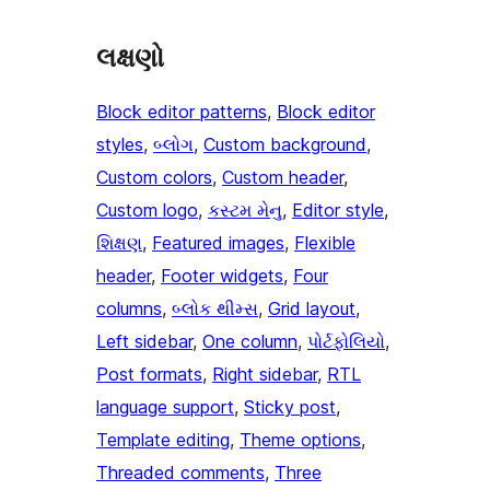
લક્ષણો
Block editor patterns
, 
Block editor
styles
, 
બ્લોગ
, 
Custom background
, 
Custom colors
, 
Custom header
, 
Custom logo
, 
કસ્ટમ મેનુ
, 
Editor style
, 
શિક્ષણ
, 
Featured images
, 
Flexible
header
, 
Footer widgets
, 
Four
columns
, 
બ્લોક થીમ્સ
, 
Grid layout
, 
Left sidebar
, 
One column
, 
પોર્ટફોલિયો
, 
Post formats
, 
Right sidebar
, 
RTL
language support
, 
Sticky post
, 
Template editing
, 
Theme options
, 
Threaded comments
, 
Three