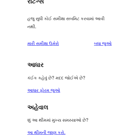
રેટિંગ્સ
હજુ સુધી કોઈ સમીક્ષા સબમિટ કરવામાં આવી
નથી.
સમીક્ષાઓ
મારી સમીક્ષા ઉમેરો
બધા
જુઓ
આધાર
કંઈક કહેવું છે? મદદ જોઈએ છે?
આધાર ફોરમ જુઓ
અહેવાલ
શું આ થીમમાં મુખ્ય સમસ્યાઓ છે?
આ થીમની જાણ કરો.