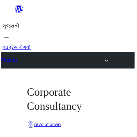
કંટેન્ટ(લખાણ)
પર
ગુજરાતી
જાઓ
વર્ડપ્રેસ મેળવો
Themes
Corporate
Consultancy
revolutionwp