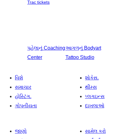
Trac tickets
પહેલાનું
Coaching
આગળનું
Bodyart
Center
Tattoo Studio
વિશે
શોકેસ.
સમાચાર
થીમ્સ
હોસ્ટિંગ.
પ્લગઇન્સ
ગોપનીયતા
દાખલાઓ
જાણો
સામેલ કરો