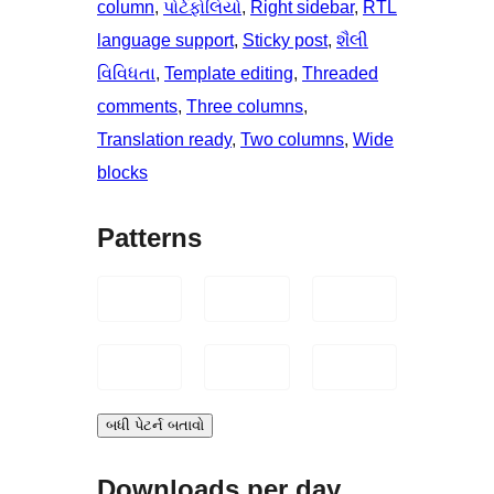
column
, 
પોર્ટફોલિયો
, 
Right sidebar
, 
RTL
language support
, 
Sticky post
, 
શૈલી
વિવિધતા
, 
Template editing
, 
Threaded
comments
, 
Three columns
, 
Translation ready
, 
Two columns
, 
Wide
blocks
Patterns
બધી પેટર્ન બતાવો
Downloads per day