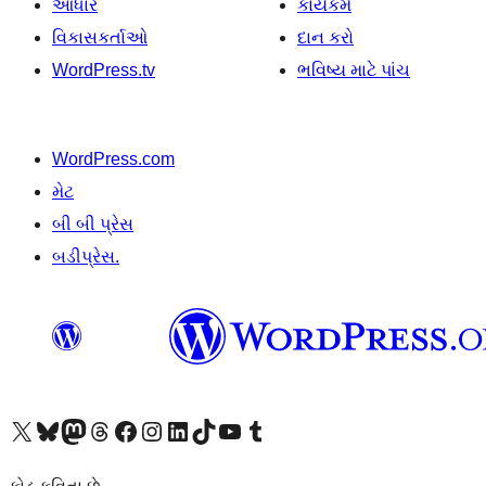
આધાર
કાર્યકર્મ
વિકાસકર્તાઓ
દાન કરો
WordPress.tv
ભવિષ્ય માટે પાંચ
WordPress.com
મેટ
બી બી પ્રેસ
બડીપ્રેસ.
અમારા X (અગાઉ ટ્વિટર) એકાઉન્ટની મુલાકાત લો
અમારા Bluesky એકાઉન્ટની મુલાકાત લો
અમારા માસ્ટોડોન એકાઉન્ટની મુલાકાત લો
અમારા Threads એકાઉન્ટની મુલાકાત લો
અમારા ફેસબુક પેજની મુલાકાત લો
અમારા ઇન્સ્ટાગ્રામ એકાઉન્ટની મુલાકાત લો
અમારા LinkedIn એકાઉન્ટની મુલાકાત લો
અમારા TikTok એકાઉન્ટની મુલાકાત લો
અમારી YouTube ચેનલની મુલાકાત લો
અમારા Tumblr એકાઉન્ટની મુલાકાત લો