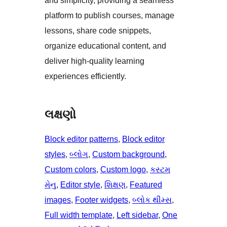
and simplicity, providing a seamless
platform to publish courses, manage
lessons, share code snippets,
organize educational content, and
deliver high-quality learning
experiences efficiently.
લક્ષણો
Block editor patterns
, 
Block editor
styles
, 
બ્લોગ
, 
Custom background
, 
Custom colors
, 
Custom logo
, 
કસ્ટમ
મેનુ
, 
Editor style
, 
શિક્ષણ
, 
Featured
images
, 
Footer widgets
, 
બ્લોક થીમ્સ
, 
Full width template
, 
Left sidebar
, 
One