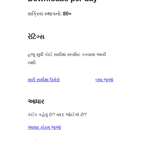
સક્રિય સ્થાપનો:
80+
રેટિંગ્સ
હજુ સુધી કોઈ સમીક્ષા સબમિટ કરવામાં આવી
નથી.
સમીક્ષાઓ
મારી સમીક્ષા ઉમેરો
બધા
જુઓ
આધાર
કંઈક કહેવું છે? મદદ જોઈએ છે?
આધાર ફોરમ જુઓ